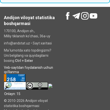
Andijon viloyat statistika
boshqarmasi
170100, Andijon sh.,
Milliy tiklanish ko‘chаsi, 36a-uy
info@andstat.uz •
Sayt xaritasi
Ma`lumotda xato topdingizmi?
Uni belgilang va quyidagilarni
bosing
Ctrl + Enter
Veb-saytdan foydalanish uchun
qo'llanma
Onlayn: 15
© 2010-2026 Andijon viloyat
statistika boshqarmasi