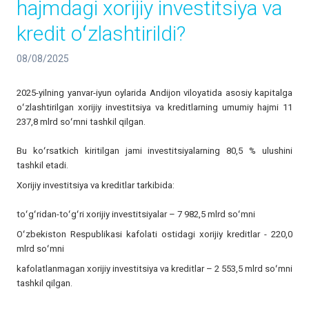
hajmdagi xorijiy investitsiya va
kredit oʻzlashtirildi?
08/08/2025
2025-yilning yanvar-iyun oylarida Andijon viloyatida asosiy kapitalga
oʻzlashtirilgan xorijiy investitsiya va kreditlarning umumiy hajmi 11
237,8 mlrd soʻmni tashkil qilgan.
Bu koʻrsatkich kiritilgan jami investitsiyalarning 80,5 % ulushini
tashkil etadi.
Xorijiy investitsiya va kreditlar tarkibida:
toʻgʻridan-toʻgʻri xorijiy investitsiyalar – 7 982,5 mlrd soʻmni
Oʻzbekiston Respublikasi kafolati ostidagi xorijiy kreditlar - 220,0
mlrd soʻmni
kafolatlanmagan xorijiy investitsiya va kreditlar – 2 553,5 mlrd soʻmni
tashkil qilgan.