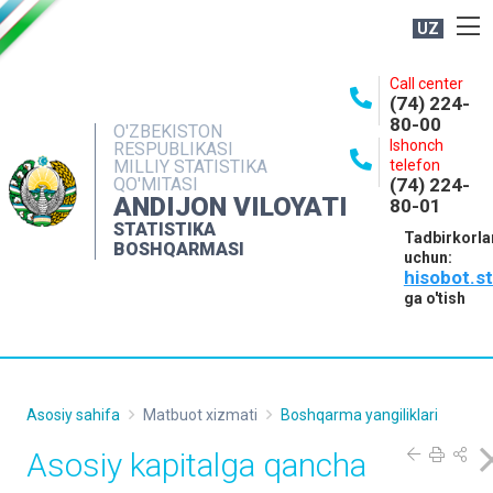
UZ
BOSHQARMA HAQIDA
Call center
(74) 224-
OCHIQ MA'LUMOTLAR
80-00
O'ZBEKISTON
Ishonch
RESPUBLIKASI
NASHRLAR
MILLIY STATISTIKA
telefon
QO'MITASI
(74) 224-
INTERAKTIV XIZMATLAR
ANDIJON VILOYATI
80-01
MATBUOT XIZMATI
STATISTIKA
Tadbirkorla
BOSHQARMASI
uchun:
MUROJAATLAR
hisobot.s
KONTAKTLAR
ga o'tish
Asosiy sahifa
Matbuot xizmati
Boshqarma yangiliklari
Asosiy kapitalga qancha