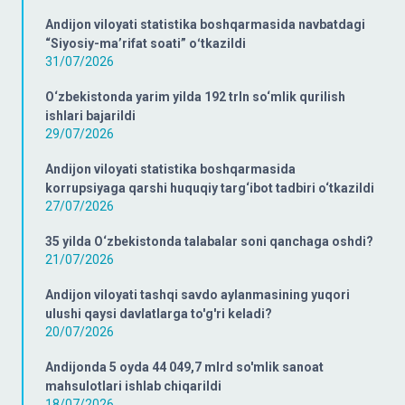
Andijon viloyati statistika boshqarmasida navbatdagi
“Siyosiy-ma’rifat soati” oʻtkazildi
31/07/2026
O‘zbekistonda yarim yilda 192 trln so‘mlik qurilish
ishlari bajarildi
29/07/2026
Andijon viloyati statistika boshqarmasida
korrupsiyaga qarshi huquqiy targ‘ibot tadbiri o‘tkazildi
27/07/2026
35 yilda O‘zbekistonda talabalar soni qanchaga oshdi?
21/07/2026
Andijon viloyati tashqi savdo aylanmasining yuqori
ulushi qaysi davlatlarga to'g'ri keladi?
20/07/2026
Andijonda 5 oyda 44 049,7 mlrd so'mlik sanoat
mahsulotlari ishlab chiqarildi
18/07/2026