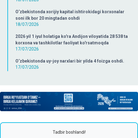
O‘zbekistonda xorijiy kapital ishtirokidagi korxonalar
soni ilk bor 20 mingtadan oshdi
18/07/2026
2026 yil 1 iyul holatiga ko'ra Andijon viloyatida 28 538 ta
korxona va tashkilotlar faoliyat ko'rsatmoqda
17/07/2026
O‘zbekistonda uy-joy narxlari bir yilda 4 foizga oshdi.
17/07/2026
Tadbir boshlandi!