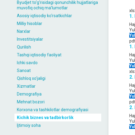
Byudjet to‘g‘risidagi qonunchilik hujjatlariga
muvofiq ochiq maʼlumotlar
xls
Asosiy iqtisodiy ko‘rsatkichlar
1.
Milliy hisoblar
Ha
Yu
Narxlar
Yu
Investitsiyalar
pd
1.
Qurilish
Tashqi iqtisodiy faoliyat
Ha
Yu
Ichki savdo
Yu
Sanoat
xls
2.
Qishloq xo'jaligi
Ha
Xizmatlar
Yu
Demografiya
Yu
Mehnat bozori
pd
2.
Korxona va tashkilotlar demografiyasi
Ha
Kichik biznes va tadbirkorlik
Yu
Ijtimoiy soha
Yu