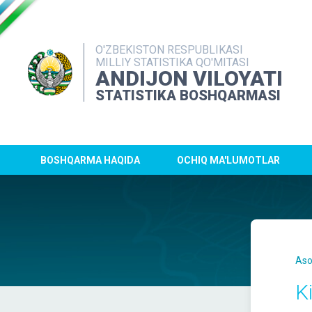
O'ZBEKISTON RESPUBLIKASI
MILLIY STATISTIKA QO'MITASI
ANDIJON VILOYATI
STATISTIKA BOSHQARMASI
BOSHQARMA HAQIDA
OCHIQ MA'LUMOTLAR
Aso
K