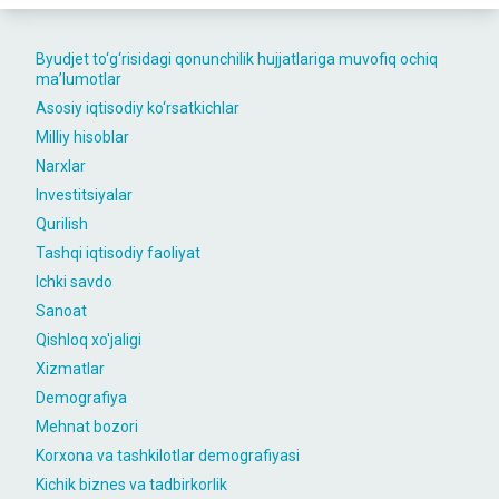
Byudjet to‘g‘risidagi qonunchilik hujjatlariga muvofiq ochiq
maʼlumotlar
Asosiy iqtisodiy ko‘rsatkichlar
Milliy hisoblar
Narxlar
Investitsiyalar
Qurilish
Tashqi iqtisodiy faoliyat
Ichki savdo
Sanoat
Qishloq xo'jaligi
Xizmatlar
Demografiya
Mehnat bozori
Korxona va tashkilotlar demografiyasi
Kichik biznes va tadbirkorlik