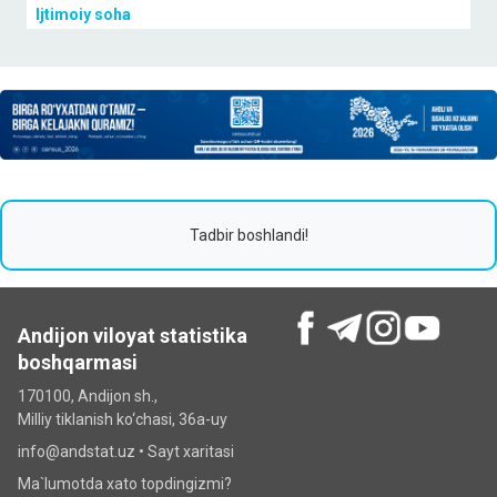
Ijtimoiy soha
Tadbir boshlandi!
Andijon viloyat statistika
boshqarmasi
170100, Andijon sh.,
Milliy tiklanish ko‘chаsi, 36a-uy
info@andstat.uz •
Sayt xaritasi
Ma`lumotda xato topdingizmi?