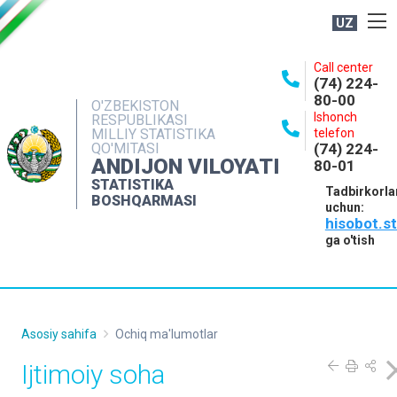
UZ
BOSHQARMA HAQIDA
Call center
(74) 224-
OCHIQ MA'LUMOTLAR
80-00
O'ZBEKISTON
Ishonch
RESPUBLIKASI
NASHRLAR
MILLIY STATISTIKA
telefon
QO'MITASI
(74) 224-
INTERAKTIV XIZMATLAR
ANDIJON VILOYATI
80-01
MATBUOT XIZMATI
STATISTIKA
Tadbirkorla
BOSHQARMASI
uchun:
MUROJAATLAR
hisobot.s
KONTAKTLAR
ga o'tish
Asosiy sahifa
Ochiq ma'lumotlar
Ijtimoiy soha