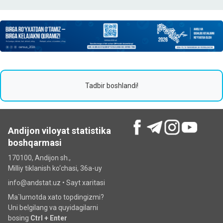
Tadbir boshlandi!
Andijon viloyat statistika
boshqarmasi
170100, Andijon sh.,
Milliy tiklanish ko‘chаsi, 36a-uy
info@andstat.uz •
Sayt xaritasi
Ma`lumotda xato topdingizmi?
Uni belgilang va quyidagilarni
bosing
Ctrl + Enter