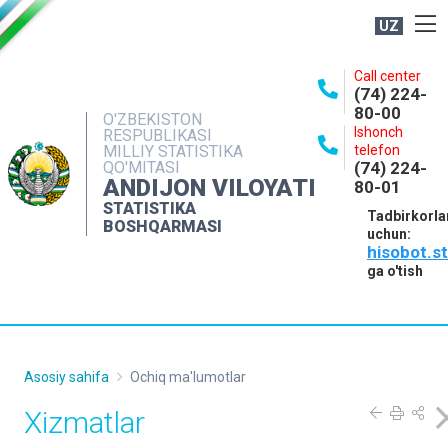
UZ
BOSHQARMA HAQIDA
Call center
(74) 224-
OCHIQ MA'LUMOTLAR
80-00
O'ZBEKISTON
Ishonch
RESPUBLIKASI
NASHRLAR
MILLIY STATISTIKA
telefon
QO'MITASI
(74) 224-
INTERAKTIV XIZMATLAR
ANDIJON VILOYATI
80-01
MATBUOT XIZMATI
STATISTIKA
Tadbirkorla
BOSHQARMASI
uchun:
MUROJAATLAR
hisobot.s
KONTAKTLAR
ga o'tish
Asosiy sahifa
Ochiq ma'lumotlar
Xizmatlar