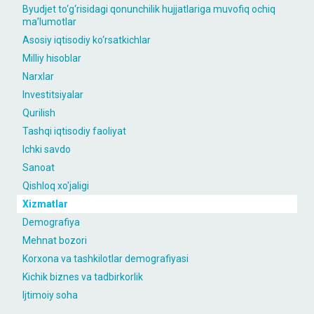
Byudjet to‘g‘risidagi qonunchilik hujjatlariga muvofiq ochiq
maʼlumotlar
Asosiy iqtisodiy ko‘rsatkichlar
Milliy hisoblar
Narxlar
Investitsiyalar
Qurilish
Tashqi iqtisodiy faoliyat
Ichki savdo
Sanoat
Qishloq xo'jaligi
Xizmatlar
Demografiya
Mehnat bozori
Korxona va tashkilotlar demografiyasi
Kichik biznes va tadbirkorlik
Ijtimoiy soha