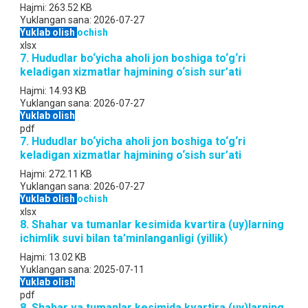
Hajmi:
263.52 KB
Yuklangan sana:
2026-07-27
Yuklab olish
ochish
xlsx
7. Hududlar bo‘yicha aholi jon boshiga to‘g‘ri
keladigan xizmatlar hajmining o‘sish sur’ati
Hajmi:
14.93 KB
Yuklangan sana:
2026-07-27
Yuklab olish
pdf
7. Hududlar bo‘yicha aholi jon boshiga to‘g‘ri
keladigan xizmatlar hajmining o‘sish sur’ati
Hajmi:
272.11 KB
Yuklangan sana:
2026-07-27
Yuklab olish
ochish
xlsx
8. Shahar va tumanlar kesimida kvartira (uy)larning
ichimlik suvi bilan ta’minlanganligi (yillik)
Hajmi:
13.02 KB
Yuklangan sana:
2025-07-11
Yuklab olish
pdf
8. Shahar va tumanlar kesimida kvartira (uy)larning