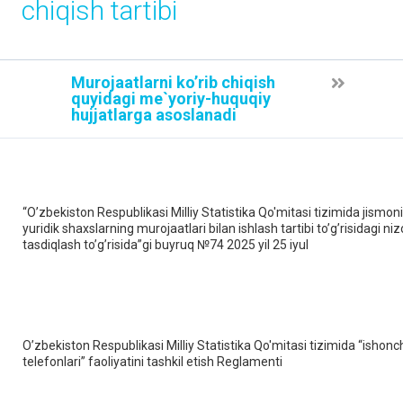
chiqish tartibi
Murojaatlarni ko’rib chiqish
quyidagi me`yoriy-huquqiy
hujjatlarga asoslanadi
“O’zbekiston Respublikasi Milliy Statistika Qo'mitasi tizimida jismon
yuridik shaxslarning murojaatlari bilan ishlash tartibi to’g’risidagi n
tasdiqlash to’g’risida”gi buyruq №74 2025 yil 25 iyul
O’zbekiston Respublikasi Milliy Statistika Qo'mitasi tizimida “ishonc
telefonlari” faoliyatini tashkil etish Reglamenti