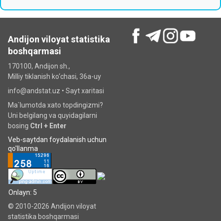
Andijon viloyat statistika
boshqarmasi
170100, Andijon sh.,
Milliy tiklanish ko‘chаsi, 36a-uy
info@andstat.uz •
Sayt xaritasi
Ma`lumotda xato topdingizmi?
Uni belgilang va quyidagilarni
bosing
Ctrl + Enter
Veb-saytdan foydalanish uchun
qo'llanma
Onlayn: 5
© 2010-2026 Andijon viloyat
statistika boshqarmasi