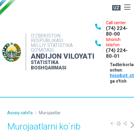
UZ
BOSHQARMA HAQIDA
Call center
(74) 224-
OCHIQ MA'LUMOTLAR
80-00
O'ZBEKISTON
Ishonch
RESPUBLIKASI
NASHRLAR
MILLIY STATISTIKA
telefon
QO'MITASI
(74) 224-
INTERAKTIV XIZMATLAR
ANDIJON VILOYATI
80-01
MATBUOT XIZMATI
STATISTIKA
Tadbirkorla
BOSHQARMASI
uchun:
MUROJAATLAR
hisobot.s
KONTAKTLAR
ga o'tish
Asosiy sahifa
Murojaatlar
Murojaatlarni ko`rib