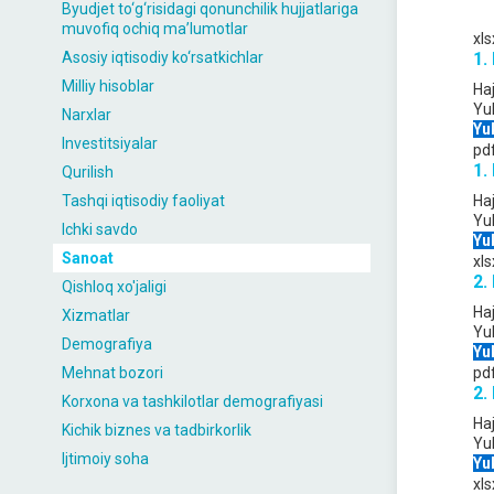
Byudjet to‘g‘risidagi qonunchilik hujjatlariga
muvofiq ochiq maʼlumotlar
xls
Asosiy iqtisodiy ko‘rsatkichlar
1.
Milliy hisoblar
Ha
Yu
Narxlar
Yu
Investitsiyalar
pd
1.
Qurilish
Tashqi iqtisodiy faoliyat
Ha
Yu
Ichki savdo
Yu
Sanoat
xls
2.
Qishloq xo'jaligi
Ha
Xizmatlar
Yu
Demografiya
Yu
Mehnat bozori
pd
2.
Korxona va tashkilotlar demografiyasi
Ha
Kichik biznes va tadbirkorlik
Yu
Ijtimoiy soha
Yu
xls