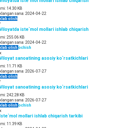
 Viloyatda iste`mol mollari ishlab chiqarish
jmi:
14.30 KB
klangan sana:
2024-04-22
klab olish
f
 Viloyatda iste`mol mollari ishlab chiqarish
jmi:
255.06 KB
klangan sana:
2024-04-22
klab olish
ochish
x
 Viloyat sanoatining asosiy ko`rsatkichlari
jmi:
11.71 KB
klangan sana:
2026-07-27
klab olish
f
 Viloyat sanoatining asosiy ko`rsatkichlari
jmi:
242.28 KB
klangan sana:
2026-07-27
klab olish
ochish
x
 Iste`mol mollari ishlab chiqarish tarkibi
jmi:
11.39 KB