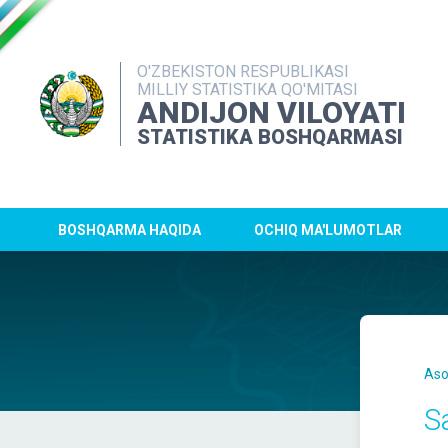
O'ZBEKISTON RESPUBLIKASI
MILLIY STATISTIKA QO'MITASI
ANDIJON VILOYATI
STATISTIKA BOSHQARMASI
BOSHQARMA HAQIDA
OCHIQ MA'LUMOTLAR
Aso
S