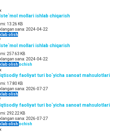
x
 Iste`mol mollari ishlab chiqarish
jmi:
13.26 KB
klangan sana:
2024-04-22
klab olish
f
 Iste`mol mollari ishlab chiqarish
jmi:
257.63 KB
klangan sana:
2024-04-22
klab olish
ochish
x
 Iqtisodiy faoliyat turi bo`yicha sanoat mahsulotlari
jmi:
17.80 KB
klangan sana:
2026-07-27
klab olish
f
 Iqtisodiy faoliyat turi bo`yicha sanoat mahsulotlari
jmi:
292.22 KB
klangan sana:
2026-07-27
klab olish
ochish
x