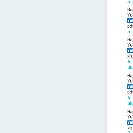
5.
Ha
Yu
Yu
pd
5.
Ha
Yu
Yu
xls
6.
ulu
Ha
Yu
Yu
pd
6.
ulu
Ha
Yu
Yu
xls