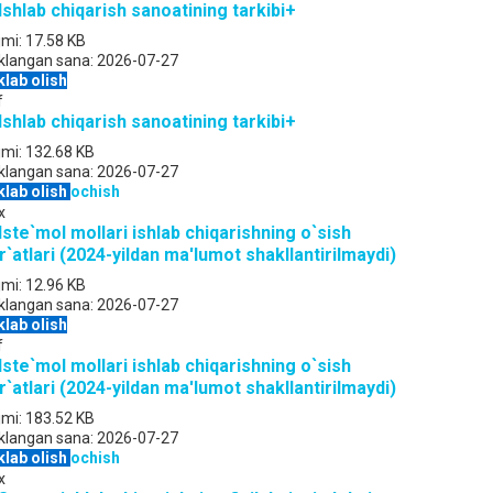
 Ishlab chiqarish sanoatining tarkibi+
jmi:
17.58 KB
klangan sana:
2026-07-27
klab olish
f
 Ishlab chiqarish sanoatining tarkibi+
jmi:
132.68 KB
klangan sana:
2026-07-27
klab olish
ochish
x
 Iste`mol mollari ishlab chiqarishning o`sish
r`atlari (2024-yildan ma'lumot shakllantirilmaydi)
jmi:
12.96 KB
klangan sana:
2026-07-27
klab olish
f
 Iste`mol mollari ishlab chiqarishning o`sish
r`atlari (2024-yildan ma'lumot shakllantirilmaydi)
jmi:
183.52 KB
klangan sana:
2026-07-27
klab olish
ochish
x