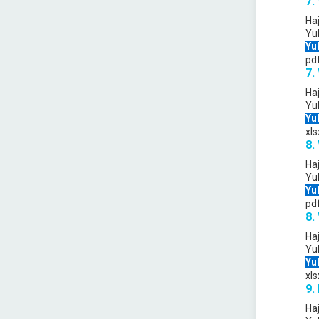
7.
Ha
Yu
Yu
pd
7.
Ha
Yu
Yu
xls
8.
Ha
Yu
Yu
pd
8.
Ha
Yu
Yu
xls
9.
Ha