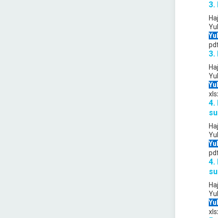
3.
Ha
Yu
Yu
pd
3.
Ha
Yu
Yu
xls
4.
su
Ha
Yu
Yu
pd
4.
su
Ha
Yu
Yu
xls