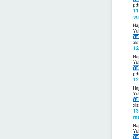
pd
11
su
Ha
Yu
Yu
xls
12
Ha
Yu
Yu
pd
12
Ha
Yu
Yu
xls
13
ma
Ha
Yu
Yu