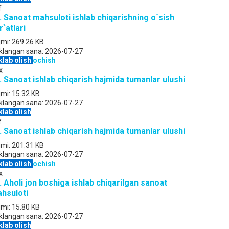
f
. Sanoat mahsuloti ishlab chiqarishning o`sish
r`atlari
jmi:
269.26 KB
klangan sana:
2026-07-27
klab olish
ochish
x
. Sanoat ishlab chiqarish hajmida tumanlar ulushi
jmi:
15.32 KB
klangan sana:
2026-07-27
klab olish
f
. Sanoat ishlab chiqarish hajmida tumanlar ulushi
jmi:
201.31 KB
klangan sana:
2026-07-27
klab olish
ochish
x
. Aholi jon boshiga ishlab chiqarilgan sanoat
hsuloti
jmi:
15.80 KB
klangan sana:
2026-07-27
klab olish