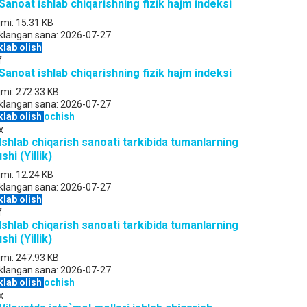
 Sanoat ishlab chiqarishning fizik hajm indeksi
jmi:
15.31 KB
klangan sana:
2026-07-27
klab olish
f
 Sanoat ishlab chiqarishning fizik hajm indeksi
jmi:
272.33 KB
klangan sana:
2026-07-27
klab olish
ochish
x
 Ishlab chiqarish sanoati tarkibida tumanlarning
shi (Yillik)
jmi:
12.24 KB
klangan sana:
2026-07-27
klab olish
f
 Ishlab chiqarish sanoati tarkibida tumanlarning
shi (Yillik)
jmi:
247.93 KB
klangan sana:
2026-07-27
klab olish
ochish
x