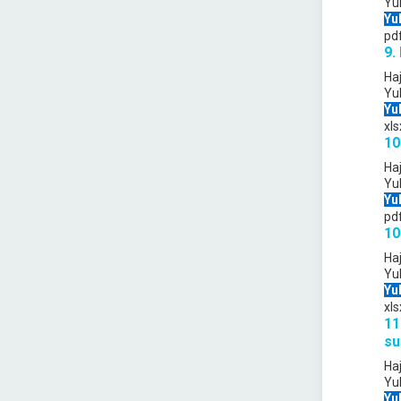
Yu
Yu
pd
9.
Ha
Yu
Yu
xls
10
Ha
Yu
Yu
pd
10
Ha
Yu
Yu
xls
11
su
Ha
Yu
Yu