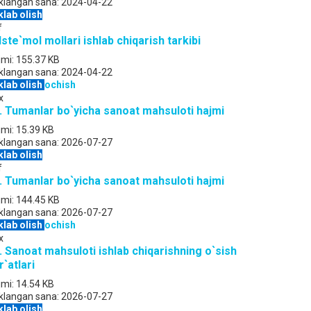
klangan sana:
2024-04-22
klab olish
f
 Iste`mol mollari ishlab chiqarish tarkibi
jmi:
155.37 KB
klangan sana:
2024-04-22
klab olish
ochish
x
. Tumanlar bo`yicha sanoat mahsuloti hajmi
jmi:
15.39 KB
klangan sana:
2026-07-27
klab olish
f
. Tumanlar bo`yicha sanoat mahsuloti hajmi
jmi:
144.45 KB
klangan sana:
2026-07-27
klab olish
ochish
x
. Sanoat mahsuloti ishlab chiqarishning o`sish
r`atlari
jmi:
14.54 KB
klangan sana:
2026-07-27
klab olish