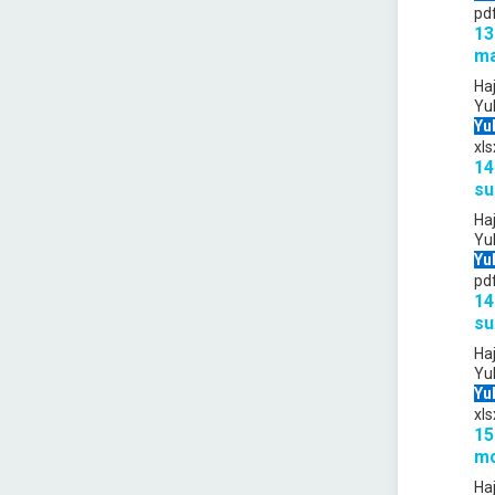
pd
13
ma
Ha
Yu
Yu
xls
14
su
Ha
Yu
Yu
pd
14
su
Ha
Yu
Yu
xls
15
mo
Ha