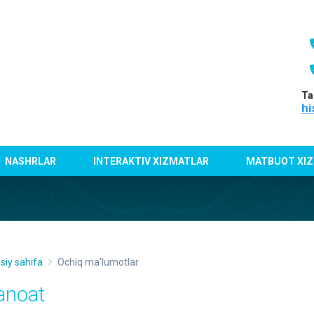
Ta
hi
NASHRLAR
INTERAKTIV XIZMATLAR
MATBUOT XIZ
siy sahifa
Ochiq ma'lumotlar
anoat