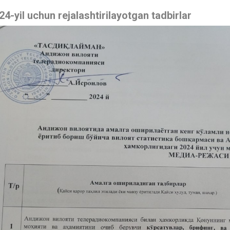
24-yil uchun rejalashtirilayotgan tadbirlar