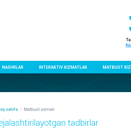
Ta
hi
NASHRLAR
INTERAKTIV XIZMATLAR
MATBUOT XIZ
siy sahifa
Matbuot xizmati
ejalashtirilayotgan tadbirlar