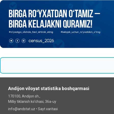
Andijon viloyat statistika boshqarmasi
170100, Andijon sh.,
Milliy tiklanish ko‘chаsi, 36a-uy
info@andstat.uz •
Sayt xaritasi