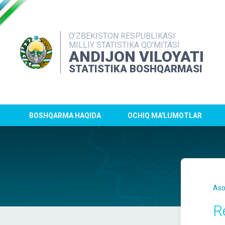
O'ZBEKISTON RESPUBLIKASI
MILLIY STATISTIKA QO'MITASI
ANDIJON VILOYATI
STATISTIKA BOSHQARMASI
BOSHQARMA HAQIDA
OCHIQ MA'LUMOTLAR
Aso
R