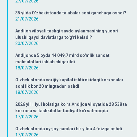
27/07/2026
35 yilda O‘zbekistonda talabalar soni qanchaga oshdi?
21/07/2026
Andijon viloyati tashqi savdo aylanmasining yuqori
ulushi qaysi davlatlarga to'g'ri keladi?
20/07/2026
Andijonda 5 oyda 44 049,7 mlrd so'mlik sanoat
mahsulotlari ishlab chiqarildi
18/07/2026
O‘zbekistonda xorijiy kapital ishtirokidagi korxonalar
soni ilk bor 20 mingtadan oshdi
18/07/2026
2026 yil 1 iyul holatiga ko'ra Andijon viloyatida 28 538 ta
korxona va tashkilotlar faoliyat ko'rsatmoqda
17/07/2026
O‘zbekistonda uy-joy narxlari bir yilda 4 foizga oshdi.
17/07/2026