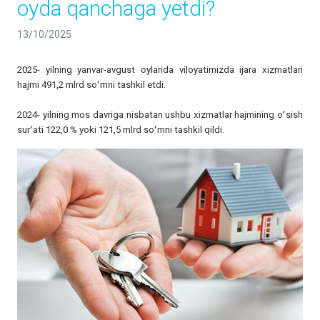
oyda qanchaga yetdi?
13/10/2025
2025- yilning yanvar-avgust oylarida viloyatimizda ijara xizmatlari
hajmi 491,2 mlrd soʻmni tashkil etdi.
2024- yilning mos davriga nisbatan ushbu xizmatlar hajmining oʻsish
surʻati 122,0 % yoki 121,5 mlrd soʻmni tashkil qildi.