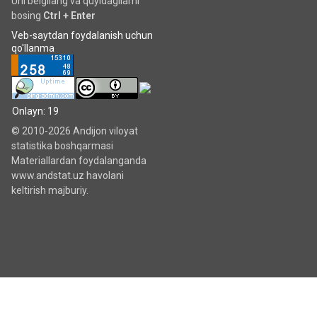
Uni belgilang va quyidagilarni
bosing
Ctrl + Enter
Veb-saytdan foydalanish uchun
qo'llanma
Onlayn: 19
© 2010-2026 Andijon viloyat
statistika boshqarmasi
Materiallardan foydalanganda
www.andstat.uz havolani
keltirish majburiy.