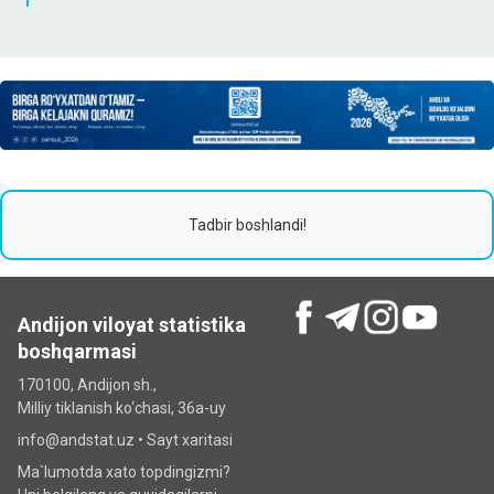
Tadbir boshlandi!
Andijon viloyat statistika
boshqarmasi
170100, Andijon sh.,
Milliy tiklanish ko‘chаsi, 36a-uy
info@andstat.uz •
Sayt xaritasi
Ma`lumotda xato topdingizmi?