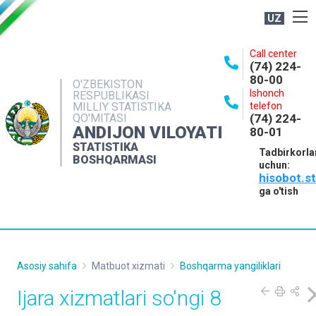
UZ
BOSHQARMA HAQIDA
Call center
(74) 224-
OCHIQ MA'LUMOTLAR
80-00
O'ZBEKISTON
Ishonch
RESPUBLIKASI
NASHRLAR
MILLIY STATISTIKA
telefon
QO'MITASI
(74) 224-
INTERAKTIV XIZMATLAR
ANDIJON VILOYATI
80-01
MATBUOT XIZMATI
STATISTIKA
Tadbirkorla
BOSHQARMASI
uchun:
MUROJAATLAR
hisobot.s
KONTAKTLAR
ga o'tish
Asosiy sahifa
Matbuot xizmati
Boshqarma yangiliklari
Ijara xizmatlari so'ngi 8