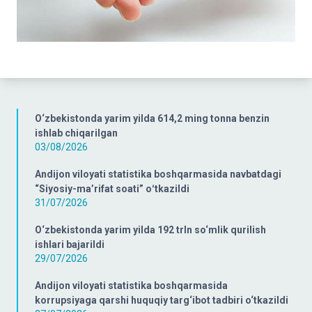
O‘zbekistonda yarim yilda 614,2 ming tonna benzin
ishlab chiqarilgan
03/08/2026
Andijon viloyati statistika boshqarmasida navbatdagi
“Siyosiy-ma’rifat soati” oʻtkazildi
31/07/2026
O‘zbekistonda yarim yilda 192 trln so‘mlik qurilish
ishlari bajarildi
29/07/2026
Andijon viloyati statistika boshqarmasida
korrupsiyaga qarshi huquqiy targ‘ibot tadbiri o‘tkazildi