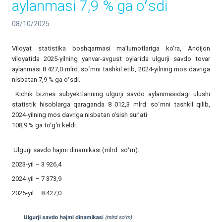
aylanmasi 7,9 % ga oʻsdi
08/10/2025
Viloyat statistika boshqarmasi ma’lumotlariga ko‘ra, Andijon
viloyatida 2025-yilning yanvar-avgust oylarida ulgurji savdo tovar
aylanmasi 8 427,0 mlrd. soʻmni tashkil etib, 2024-yilning mos davriga
nisbatan 7,9 % ga oʻsdi.
Kichik biznes subyektlarining ulgurji savdo aylanmasidagi ulushi
statistik hisoblarga qaraganda 8 012,3 mlrd. soʻmni tashkil qilib,
2024-yilning mos davriga nisbatan o‘sish sur’ati
108,9 % ga to‘g‘ri keldi.
Ulgurji savdo hajmi dinamikasi (mlrd. soʻm):
2023-yil – 3 926,4
2024-yil – 7 373,9
2025-yil – 8 427,0