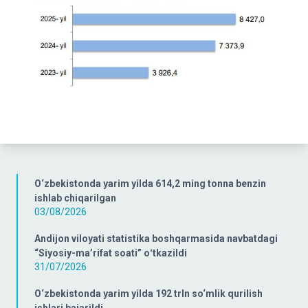
O‘zbekistonda yarim yilda 614,2 ming tonna benzin
ishlab chiqarilgan
03/08/2026
Andijon viloyati statistika boshqarmasida navbatdagi
“Siyosiy-ma’rifat soati” oʻtkazildi
31/07/2026
O‘zbekistonda yarim yilda 192 trln so‘mlik qurilish