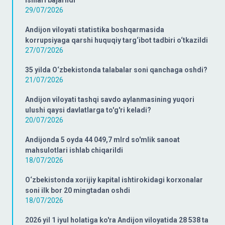
ishlari bajarildi
29/07/2026
Andijon viloyati statistika boshqarmasida
korrupsiyaga qarshi huquqiy targ‘ibot tadbiri o‘tkazildi
27/07/2026
35 yilda O‘zbekistonda talabalar soni qanchaga oshdi?
21/07/2026
Andijon viloyati tashqi savdo aylanmasining yuqori
ulushi qaysi davlatlarga to'g'ri keladi?
20/07/2026
Andijonda 5 oyda 44 049,7 mlrd so'mlik sanoat
mahsulotlari ishlab chiqarildi
18/07/2026
O‘zbekistonda xorijiy kapital ishtirokidagi korxonalar
soni ilk bor 20 mingtadan oshdi
18/07/2026
2026 yil 1 iyul holatiga ko'ra Andijon viloyatida 28 538 ta