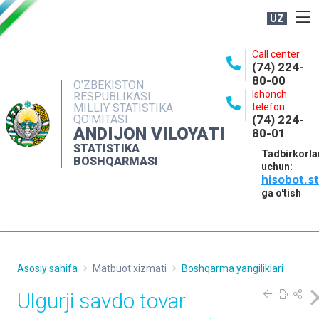
UZ
BOSHQARMA HAQIDA
Call center
(74) 224-
OCHIQ MA'LUMOTLAR
80-00
O'ZBEKISTON
Ishonch
RESPUBLIKASI
NASHRLAR
MILLIY STATISTIKA
telefon
QO'MITASI
(74) 224-
INTERAKTIV XIZMATLAR
ANDIJON VILOYATI
80-01
MATBUOT XIZMATI
STATISTIKA
Tadbirkorla
BOSHQARMASI
uchun:
MUROJAATLAR
hisobot.s
KONTAKTLAR
ga o'tish
Asosiy sahifa
Matbuot xizmati
Boshqarma yangiliklari
Ulgurji savdo tovar