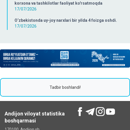
korxona va tashkilotlar faoliyat ko'rsatmoqda
17/07/2026
O‘zbekistonda uy-joy narxlari bir yilda 4 foizga oshdi.
17/07/2026
Tadbir boshlandi!
Andijon viloyat statistika
boshqarmasi
170100, Andijon sh.,