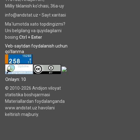
Milliy tiklanish ko‘chаsi, 36a-uy
info@andstat.uz •
Sayt xaritasi
Ma`lumotda xato topdingizmi?
Uni belgilang va quyidagilarni
bosing
Ctrl + Enter
Veb-saytdan foydalanish uchun
qo'llanma
Onlayn: 10
© 2010-2026 Andijon viloyat
statistika boshqarmasi
Materiallardan foydalanganda
www.andstat.uz havolani
keltirish majburiy.