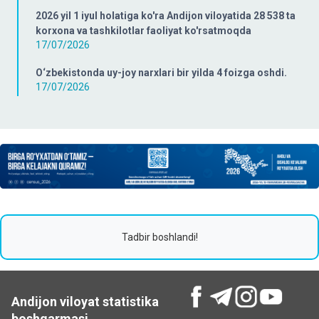
2026 yil 1 iyul holatiga ko'ra Andijon viloyatida 28 538 ta
korxona va tashkilotlar faoliyat ko'rsatmoqda
17/07/2026
O‘zbekistonda uy-joy narxlari bir yilda 4 foizga oshdi.
17/07/2026
Tadbir boshlandi!
Andijon viloyat statistika
boshqarmasi