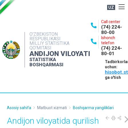
UZ
BOSHQARMA HAQIDA
Call center
(74) 224-
OCHIQ MA'LUMOTLAR
80-00
O'ZBEKISTON
Ishonch
RESPUBLIKASI
NASHRLAR
MILLIY STATISTIKA
telefon
QO'MITASI
(74) 224-
INTERAKTIV XIZMATLAR
ANDIJON VILOYATI
80-01
MATBUOT XIZMATI
STATISTIKA
Tadbirkorla
BOSHQARMASI
uchun:
MUROJAATLAR
hisobot.s
KONTAKTLAR
ga o'tish
Asosiy sahifa
Matbuot xizmati
Boshqarma yangiliklari
Andijon viloyatida qurilish