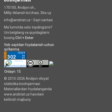
170100, Andijon sh.,
Milliy tiklanish ko‘chаsi, 36a-uy
info@andstat.uz •
Sayt xaritasi
Ma`lumotda xato topdingizmi?
Uni belgilang va quyidagilarni
bosing
Ctrl + Enter
Veb-saytdan foydalanish uchun
qo'llanma
Onlayn: 15
© 2010-2026 Andijon viloyat
statistika boshqarmasi
Materiallardan foydalanganda
www.andstat.uz havolani
keltirish majburiy.