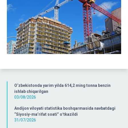
O‘zbekistonda yarim yilda 614,2 ming tonna benzin
ishlab chiqarilgan
03/08/2026
Andijon viloyati statistika boshqarmasida navbatdagi
“Siyosiy-ma’rifat soati” oʻtkazildi
31/07/2026