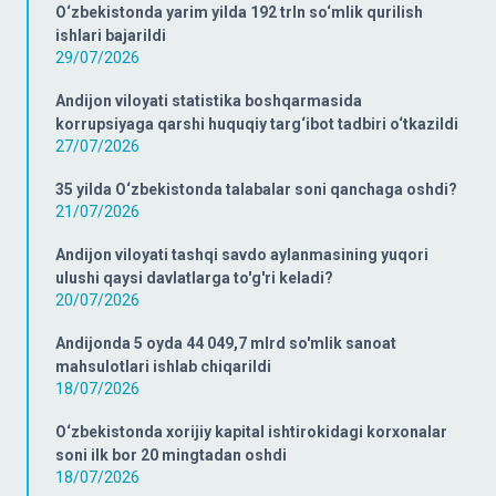
O‘zbekistonda yarim yilda 192 trln so‘mlik qurilish
ishlari bajarildi
29/07/2026
Andijon viloyati statistika boshqarmasida
korrupsiyaga qarshi huquqiy targ‘ibot tadbiri o‘tkazildi
27/07/2026
35 yilda O‘zbekistonda talabalar soni qanchaga oshdi?
21/07/2026
Andijon viloyati tashqi savdo aylanmasining yuqori
ulushi qaysi davlatlarga to'g'ri keladi?
20/07/2026
Andijonda 5 oyda 44 049,7 mlrd so'mlik sanoat
mahsulotlari ishlab chiqarildi
18/07/2026
O‘zbekistonda xorijiy kapital ishtirokidagi korxonalar
soni ilk bor 20 mingtadan oshdi
18/07/2026