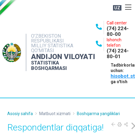
UZ
BOSHQARMA HAQIDA
Call center
(74) 224-
OCHIQ MA'LUMOTLAR
80-00
O'ZBEKISTON
Ishonch
RESPUBLIKASI
NASHRLAR
MILLIY STATISTIKA
telefon
QO'MITASI
(74) 224-
INTERAKTIV XIZMATLAR
ANDIJON VILOYATI
80-01
MATBUOT XIZMATI
STATISTIKA
Tadbirkorla
BOSHQARMASI
uchun:
MUROJAATLAR
hisobot.s
KONTAKTLAR
ga o'tish
Asosiy sahifa
Matbuot xizmati
Boshqarma yangiliklari
Respondentlar diqqatiga!