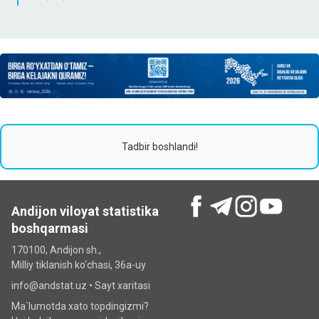
Tadbir boshlandi!
Andijon viloyat statistika
boshqarmasi
170100, Andijon sh.,
Milliy tiklanish ko‘chаsi, 36a-uy
info@andstat.uz •
Sayt xaritasi
Ma`lumotda xato topdingizmi?