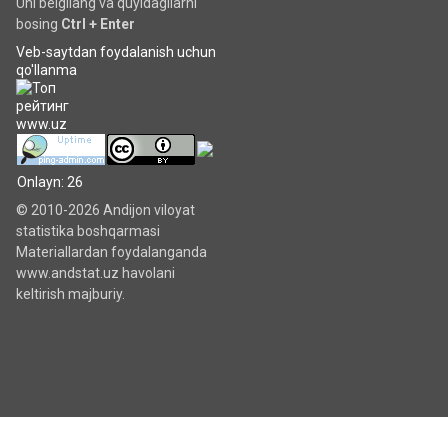
Uni belgilang va quyidagilarni
bosing
Ctrl + Enter
Veb-saytdan foydalanish uchun
qo'llanma
Onlayn: 26
© 2010-2026 Andijon viloyat
statistika boshqarmasi
Materiallardan foydalanganda
www.andstat.uz havolani
keltirish majburiy.