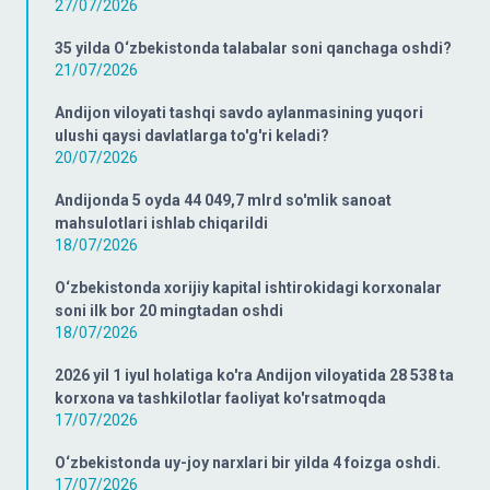
27/07/2026
35 yilda O‘zbekistonda talabalar soni qanchaga oshdi?
21/07/2026
Andijon viloyati tashqi savdo aylanmasining yuqori
ulushi qaysi davlatlarga to'g'ri keladi?
20/07/2026
Andijonda 5 oyda 44 049,7 mlrd so'mlik sanoat
mahsulotlari ishlab chiqarildi
18/07/2026
O‘zbekistonda xorijiy kapital ishtirokidagi korxonalar
soni ilk bor 20 mingtadan oshdi
18/07/2026
2026 yil 1 iyul holatiga ko'ra Andijon viloyatida 28 538 ta
korxona va tashkilotlar faoliyat ko'rsatmoqda
17/07/2026
O‘zbekistonda uy-joy narxlari bir yilda 4 foizga oshdi.
17/07/2026