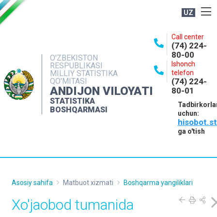
UZ
BOSHQARMA HAQIDA
Call center
(74) 224-
OCHIQ MA'LUMOTLAR
80-00
O'ZBEKISTON
Ishonch
RESPUBLIKASI
NASHRLAR
MILLIY STATISTIKA
telefon
QO'MITASI
(74) 224-
INTERAKTIV XIZMATLAR
ANDIJON VILOYATI
80-01
MATBUOT XIZMATI
STATISTIKA
Tadbirkorla
BOSHQARMASI
uchun:
MUROJAATLAR
hisobot.s
KONTAKTLAR
ga o'tish
Asosiy sahifa
Matbuot xizmati
Boshqarma yangiliklari
Xo'jaobod tumanida