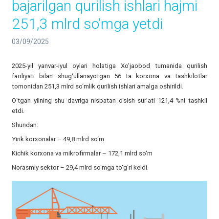
bajarilgan qurilish ishlari hajmi
251,3 mlrd so‘mga yetdi
03/09/2025
2025-yil yanvar-iyul oylari holatiga Xo'jaobod tumanida qurilish
faoliyati bilan shug‘ullanayotgan 56 ta korxona va tashkilotlar
tomonidan 251,3 mlrd so‘mlik qurilish ishlari amalga oshirildi.
O‘tgan yilning shu davriga nisbatan o‘sish sur’ati 121,4 %ni tashkil
etdi.
Shundan:
Yirik korxonalar – 49,8 mlrd so‘m
Kichik korxona va mikrofirmalar – 172,1 mlrd so‘m
Norasmiy sektor – 29,4 mlrd so‘mga to‘g‘ri keldi.