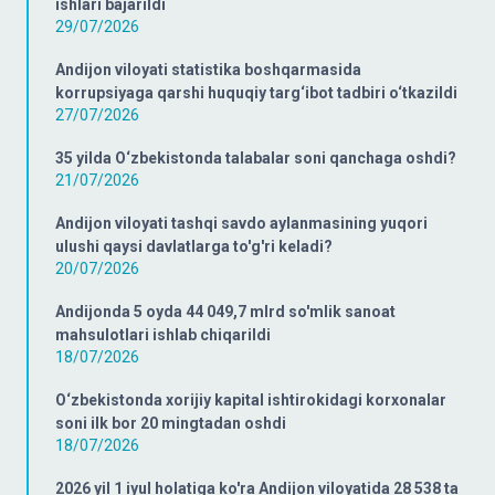
ishlari bajarildi
29/07/2026
Andijon viloyati statistika boshqarmasida
korrupsiyaga qarshi huquqiy targ‘ibot tadbiri o‘tkazildi
27/07/2026
35 yilda O‘zbekistonda talabalar soni qanchaga oshdi?
21/07/2026
Andijon viloyati tashqi savdo aylanmasining yuqori
ulushi qaysi davlatlarga to'g'ri keladi?
20/07/2026
Andijonda 5 oyda 44 049,7 mlrd so'mlik sanoat
mahsulotlari ishlab chiqarildi
18/07/2026
O‘zbekistonda xorijiy kapital ishtirokidagi korxonalar
soni ilk bor 20 mingtadan oshdi
18/07/2026
2026 yil 1 iyul holatiga ko'ra Andijon viloyatida 28 538 ta