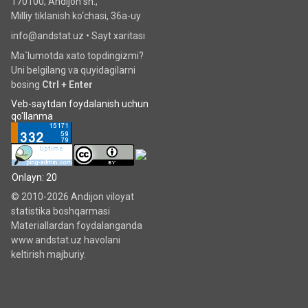
170100, Andijon sh.,
Milliy tiklanish ko‘chаsi, 36a-uy
info@andstat.uz •
Sayt xaritasi
Ma`lumotda xato topdingizmi?
Uni belgilang va quyidagilarni
bosing
Ctrl + Enter
Veb-saytdan foydalanish uchun
qo'llanma
Onlayn: 20
© 2010-2026 Andijon viloyat
statistika boshqarmasi
Materiallardan foydalanganda
www.andstat.uz havolani
keltirish majburiy.