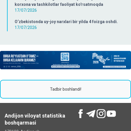
korxona va tashkilotlar faoliyat ko'rsatmoqda
17/07/2026
O‘zbekistonda uy-joy narxlari bir yilda 4 foizga oshdi.
17/07/2026
Tadbir boshlandi!
Andijon viloyat statistika
boshqarmasi