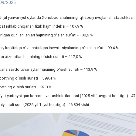
09/2025
- yil yanvar-iyul oylarida Xonobod shahrining iqtisodiy rivojlanish statistikasi
at ishlab chiqarish fizik hajm indeksi – 107,9 %
rilgan qurilish ishlari hajmining oʻsish surʼati - 100,6 %
iy kapitalga oʻzlashtirilgan investitsiyalarning oʻsish surʼati - 99,4 %
r xizmatlari hajmining oʻsish surʼati – 117,0 %
ana savdo tovar aylanmasining oʻsish surʼati – 113,9 %
ortning oʻsish surʼati – 399,4 %
rtning oʻsish surʼati – 92,0 %
iyat yuritayotgan korxona va tashkilotlar soni (2025-yil 1-avgust holatiga) - 47
iy aholi soni (2025-yil 1-iyul holatiga) - 46 804 kishi.