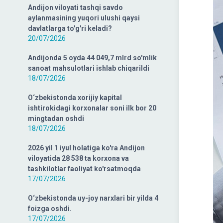
Andijon viloyati tashqi savdo
aylanmasining yuqori ulushi qaysi
davlatlarga to'g'ri keladi?
20/07/2026
Andijonda 5 oyda 44 049,7 mlrd so'mlik
sanoat mahsulotlari ishlab chiqarildi
18/07/2026
O‘zbekistonda xorijiy kapital
ishtirokidagi korxonalar soni ilk bor 20
mingtadan oshdi
18/07/2026
2026 yil 1 iyul holatiga ko'ra Andijon
viloyatida 28 538 ta korxona va
tashkilotlar faoliyat ko'rsatmoqda
17/07/2026
O‘zbekistonda uy-joy narxlari bir yilda 4
foizga oshdi.
17/07/2026