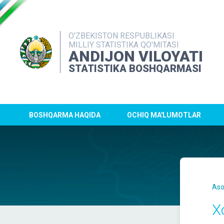
O'ZBEKISTON RESPUBLIKASI
MILLIY STATISTIKA QO'MITASI
ANDIJON VILOYATI
STATISTIKA BOSHQARMASI
BOSHQARMA HAQIDA
OCHIQ MA'LUMOTLAR
Aso
X