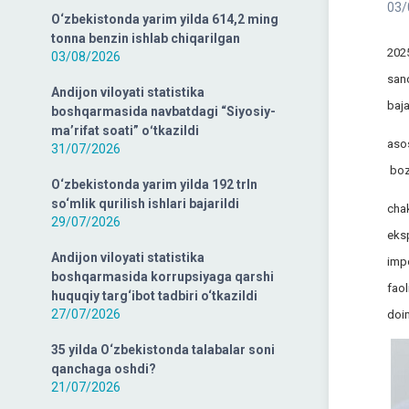
03/
O‘zbekistonda yarim yilda 614,2 ming
tonna benzin ishlab chiqarilgan
2025
03/08/2026
sano
Andijon viloyati statistika
baja
boshqarmasida navbatdagi “Siyosiy-
ma’rifat soati” oʻtkazildi
asos
31/07/2026
bozo
O‘zbekistonda yarim yilda 192 trln
so‘mlik qurilish ishlari bajarildi
chak
29/07/2026
eksp
Andijon viloyati statistika
impo
boshqarmasida korrupsiyaga qarshi
faol
huquqiy targ‘ibot tadbiri o‘tkazildi
27/07/2026
doim
35 yilda O‘zbekistonda talabalar soni
qanchaga oshdi?
21/07/2026