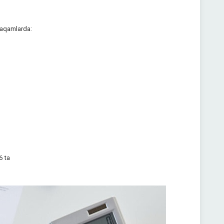
 raqamlarda:
6 ta