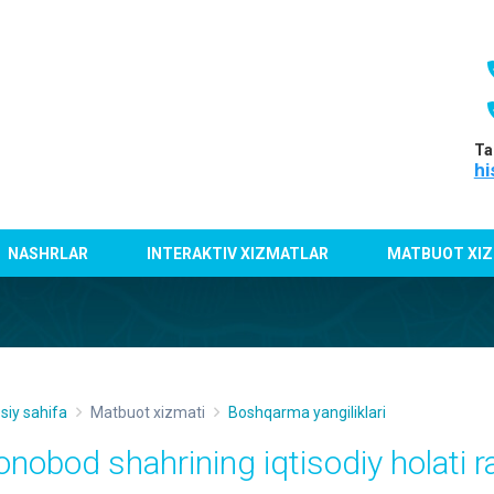
Ta
hi
NASHRLAR
INTERAKTIV XIZMATLAR
MATBUOT XIZ
siy sahifa
Matbuot xizmati
Boshqarma yangiliklari
onobod shahrining iqtisodiy holati 