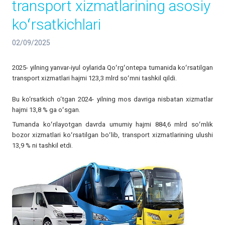
transport xizmatlarining asosiy
koʻrsatkichlari
02/09/2025
2025- yilning yanvar-iyul oylarida Qoʻrgʻontepa tumanida koʻrsatilgan
transport xizmatlari hajmi 123,3 mlrd soʻmni tashkil qildi.
Bu ko‘rsatkich o‘tgan 2024- yilning mos davriga nisbatan xizmatlar
hajmi 13,8 % ga oʻsgan.
Tumanda koʻrilayotgan davrda umumiy hajmi 884,6 mlrd soʻmlik
bozor xizmatlari koʻrsatilgan boʻlib, transport xizmatlarining ulushi
13,9 % ni tashkil etdi.