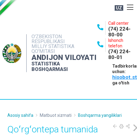
UZ
BOSHQARMA HAQIDA
Call center
(74) 224-
OCHIQ MA'LUMOTLAR
80-00
O'ZBEKISTON
Ishonch
RESPUBLIKASI
NASHRLAR
MILLIY STATISTIKA
telefon
QO'MITASI
(74) 224-
INTERAKTIV XIZMATLAR
ANDIJON VILOYATI
80-01
MATBUOT XIZMATI
STATISTIKA
Tadbirkorla
BOSHQARMASI
uchun:
MUROJAATLAR
hisobot.s
KONTAKTLAR
ga o'tish
Asosiy sahifa
Matbuot xizmati
Boshqarma yangiliklari
Qoʻrgʻontepa tumanida