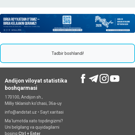
Tadbir boshlandi!
Andijon viloyat statistika
boshqarmasi
170100, Andijon sh.,
Milliy tiklanish ko‘chаsi, 36a-uy
info@andstat.uz •
Sayt xaritasi
Ma`lumotda xato topdingizmi?
Uni belgilang va quyidagilarni
bosing
Ctrl + Enter