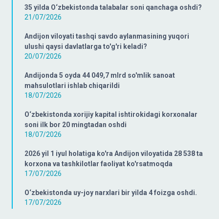
35 yilda O‘zbekistonda talabalar soni qanchaga oshdi?
21/07/2026
Andijon viloyati tashqi savdo aylanmasining yuqori
ulushi qaysi davlatlarga to'g'ri keladi?
20/07/2026
Andijonda 5 oyda 44 049,7 mlrd so'mlik sanoat
mahsulotlari ishlab chiqarildi
18/07/2026
O‘zbekistonda xorijiy kapital ishtirokidagi korxonalar
soni ilk bor 20 mingtadan oshdi
18/07/2026
2026 yil 1 iyul holatiga ko'ra Andijon viloyatida 28 538 ta
korxona va tashkilotlar faoliyat ko'rsatmoqda
17/07/2026
O‘zbekistonda uy-joy narxlari bir yilda 4 foizga oshdi.
17/07/2026