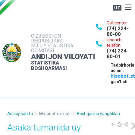
UZ
BOSHQARMA HAQIDA
Call center
(74) 224-
OCHIQ MA'LUMOTLAR
80-00
O'ZBEKISTON
Ishonch
RESPUBLIKASI
NASHRLAR
MILLIY STATISTIKA
telefon
QO'MITASI
(74) 224-
INTERAKTIV XIZMATLAR
ANDIJON VILOYATI
80-01
MATBUOT XIZMATI
STATISTIKA
Tadbirkorla
BOSHQARMASI
uchun:
MUROJAATLAR
hisobot.s
KONTAKTLAR
ga o'tish
Asosiy sahifa
Matbuot xizmati
Boshqarma yangiliklari
Asaka tumanida uy