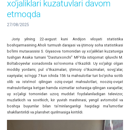
xo‘jaliklari kuzatuvlari davom
etmoqda
27/08/2025
Joriy yilning 22-avgust kuni Andijon viloyati statistika
boshqarmasining Aholi turmush darajasi va ijtimoiy soha statistikasi
bo‘limi mutaxassisi S. Giyasova tomonidan uy xo‘jaliklari kuzatuviga
tushgan Asaka tumani “Dasturxonchi” MFYda istiqomat qiluvchi M.
Boltaboyevlar xonadonida so‘rovnoma o‘tkazildi. Uy xo‘jaligi olgan
moddiy yordami, pul o‘tkazmalari, ijtimoiy o‘tkazmalari, sovg‘alar,
xayriyalar, so‘nggi 7 kun ichida 156 ta mahsulotlar turi bo‘yicha sotib
olib va iste’mol qilingan oziq-ovqat mahsulotlari, nooziq-ovqat
mahsulotlariga ketgan hamda xizmatlar sohasiga qilingan xarajatlar,
uy xo‘jaligi tomonidan uzoq muddat foydalaniladigan televizor,
muzlatkich va sovitkich, kir yuvish mashinasi, yengil avtomobil va
boshqa buyumlar bilan ta’minlanganligi haqidagi ma’lumotlar
shakllantirildi va planshet qurilmasiga kiritildi.