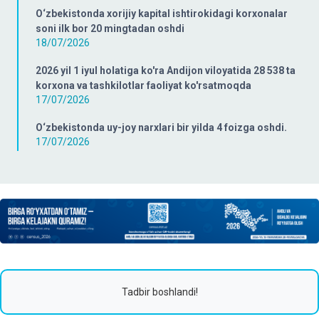
O‘zbekistonda xorijiy kapital ishtirokidagi korxonalar
soni ilk bor 20 mingtadan oshdi
18/07/2026
2026 yil 1 iyul holatiga ko'ra Andijon viloyatida 28 538 ta
korxona va tashkilotlar faoliyat ko'rsatmoqda
17/07/2026
O‘zbekistonda uy-joy narxlari bir yilda 4 foizga oshdi.
17/07/2026
Tadbir boshlandi!