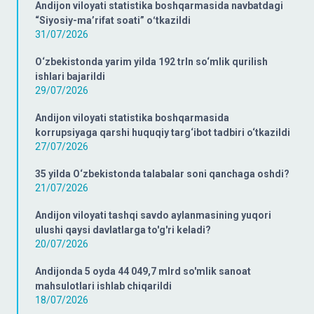
Andijon viloyati statistika boshqarmasida navbatdagi
“Siyosiy-ma’rifat soati” oʻtkazildi
31/07/2026
O‘zbekistonda yarim yilda 192 trln so‘mlik qurilish
ishlari bajarildi
29/07/2026
Andijon viloyati statistika boshqarmasida
korrupsiyaga qarshi huquqiy targ‘ibot tadbiri o‘tkazildi
27/07/2026
35 yilda O‘zbekistonda talabalar soni qanchaga oshdi?
21/07/2026
Andijon viloyati tashqi savdo aylanmasining yuqori
ulushi qaysi davlatlarga to'g'ri keladi?
20/07/2026
Andijonda 5 oyda 44 049,7 mlrd so'mlik sanoat
mahsulotlari ishlab chiqarildi
18/07/2026