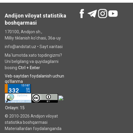
Andijon viloyat statistika
boshqarmasi
170100, Andijon sh.,
Milliy tiklanish ko‘chаsi, 36a-uy
info@andstat.uz •
Sayt xaritasi
Ma`lumotda xato topdingizmi?
Uni belgilang va quyidagilarni
bosing
Ctrl + Enter
Veb-saytdan foydalanish uchun
qo'llanma
Onlayn: 15
© 2010-2026 Andijon viloyat
statistika boshqarmasi
Materiallardan foydalanganda