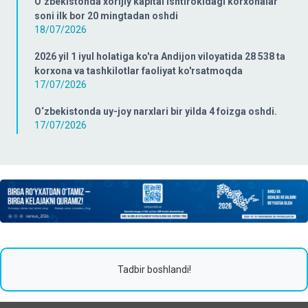
O‘zbekistonda xorijiy kapital ishtirokidagi korxonalar
soni ilk bor 20 mingtadan oshdi
18/07/2026
2026 yil 1 iyul holatiga ko'ra Andijon viloyatida 28 538 ta
korxona va tashkilotlar faoliyat ko'rsatmoqda
17/07/2026
O‘zbekistonda uy-joy narxlari bir yilda 4 foizga oshdi.
17/07/2026
Tadbir boshlandi!