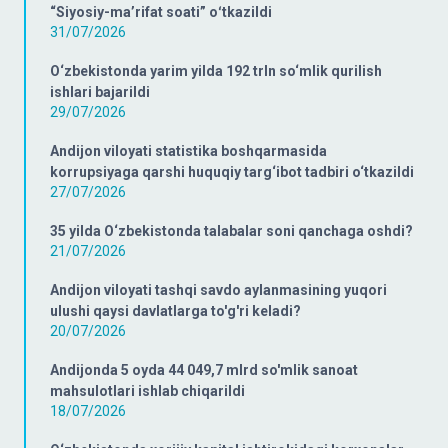
“Siyosiy-ma’rifat soati” oʻtkazildi
31/07/2026
O‘zbekistonda yarim yilda 192 trln so‘mlik qurilish
ishlari bajarildi
29/07/2026
Andijon viloyati statistika boshqarmasida
korrupsiyaga qarshi huquqiy targ‘ibot tadbiri o‘tkazildi
27/07/2026
35 yilda O‘zbekistonda talabalar soni qanchaga oshdi?
21/07/2026
Andijon viloyati tashqi savdo aylanmasining yuqori
ulushi qaysi davlatlarga to'g'ri keladi?
20/07/2026
Andijonda 5 oyda 44 049,7 mlrd so'mlik sanoat
mahsulotlari ishlab chiqarildi
18/07/2026