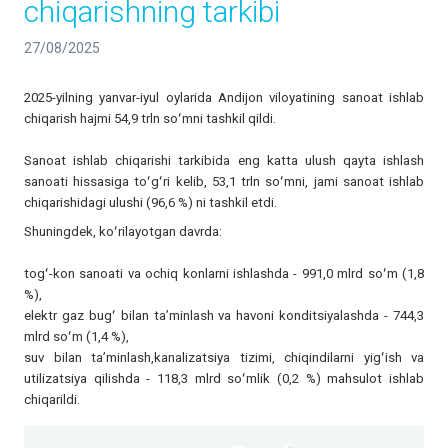
chiqarishning tarkibi
27/08/2025
2025-yilning yanvar-iyul oylarida Andijon viloyatining sanoat ishlab
chiqarish hajmi 54,9 trln soʻmni tashkil qildi.
Sanoat ishlab chiqarishi tarkibida eng katta ulush qayta ishlash
sanoati hissasiga toʻgʻri kelib, 53,1 trln soʻmni, jami sanoat ishlab
chiqarishidagi ulushi (96,6 %) ni tashkil etdi.
Shuningdek, koʻrilayotgan davrda:
togʻ-kon sanoati va ochiq konlarni ishlashda - 991,0 mlrd soʻm (1,8
%),
elektr gaz bugʻ bilan taʼminlash va havoni konditsiyalashda - 744,3
mlrd soʻm (1,4 %),
suv bilan taʼminlash,kanalizatsiya tizimi, chiqindilarni yigʻish va
utilizatsiya qilishda - 118,3 mlrd soʻmlik (0,2 %) mahsulot ishlab
chiqarildi.