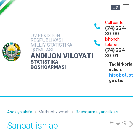
UZ
BOSHQARMA HAQIDA
Call center
(74) 224-
OCHIQ MA'LUMOTLAR
80-00
O'ZBEKISTON
Ishonch
RESPUBLIKASI
NASHRLAR
MILLIY STATISTIKA
telefon
QO'MITASI
(74) 224-
INTERAKTIV XIZMATLAR
ANDIJON VILOYATI
80-01
MATBUOT XIZMATI
STATISTIKA
Tadbirkorla
BOSHQARMASI
uchun:
MUROJAATLAR
hisobot.s
KONTAKTLAR
ga o'tish
Asosiy sahifa
Matbuot xizmati
Boshqarma yangiliklari
Sanoat ishlab