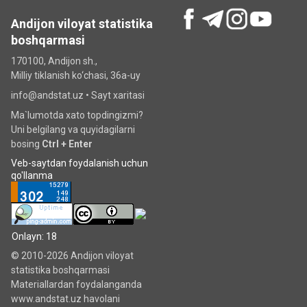
Andijon viloyat statistika
boshqarmasi
170100, Andijon sh.,
Milliy tiklanish ko‘chаsi, 36a-uy
info@andstat.uz •
Sayt xaritasi
Ma`lumotda xato topdingizmi?
Uni belgilang va quyidagilarni
bosing
Ctrl + Enter
Veb-saytdan foydalanish uchun
qo'llanma
Onlayn: 18
© 2010-2026 Andijon viloyat
statistika boshqarmasi
Materiallardan foydalanganda
www.andstat.uz havolani