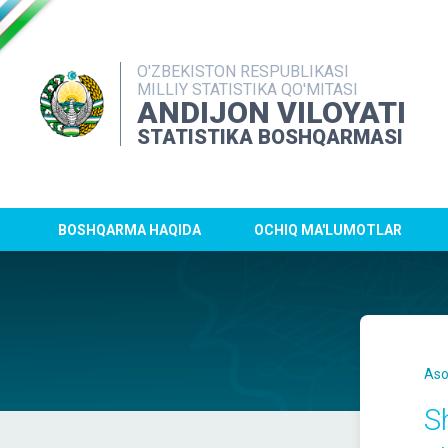
O'ZBEKISTON RESPUBLIKASI
MILLIY STATISTIKA QO'MITASI
ANDIJON VILOYATI
STATISTIKA BOSHQARMASI
BOSHQARMA HAQIDA
OCHIQ MA'LUMOTLAR
Aso
S