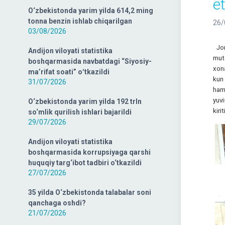
e
O‘zbekistonda yarim yilda 614,2 ming
tonna benzin ishlab chiqarilgan
26/
03/08/2026
Jor
Andijon viloyati statistika
mut
boshqarmasida navbatdagi “Siyosiy-
xona
ma’rifat soati” oʻtkazildi
kun 
31/07/2026
hamd
yuvi
O‘zbekistonda yarim yilda 192 trln
kirit
so‘mlik qurilish ishlari bajarildi
29/07/2026
Andijon viloyati statistika
boshqarmasida korrupsiyaga qarshi
huquqiy targ‘ibot tadbiri o‘tkazildi
27/07/2026
35 yilda O‘zbekistonda talabalar soni
qanchaga oshdi?
21/07/2026