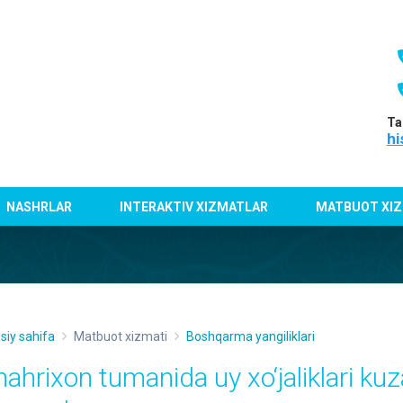
Ta
hi
NASHRLAR
INTERAKTIV XIZMATLAR
MATBUOT XIZ
siy sahifa
Matbuot xizmati
Boshqarma yangiliklari
hahrixon tumanida uy xo‘jaliklari ku