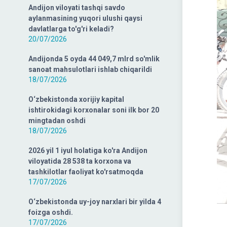
Andijon viloyati tashqi savdo
aylanmasining yuqori ulushi qaysi
davlatlarga to'g'ri keladi?
20/07/2026
Andijonda 5 oyda 44 049,7 mlrd so'mlik
sanoat mahsulotlari ishlab chiqarildi
18/07/2026
O‘zbekistonda xorijiy kapital
ishtirokidagi korxonalar soni ilk bor 20
mingtadan oshdi
18/07/2026
2026 yil 1 iyul holatiga ko'ra Andijon
viloyatida 28 538 ta korxona va
tashkilotlar faoliyat ko'rsatmoqda
17/07/2026
O‘zbekistonda uy-joy narxlari bir yilda 4
foizga oshdi.
17/07/2026