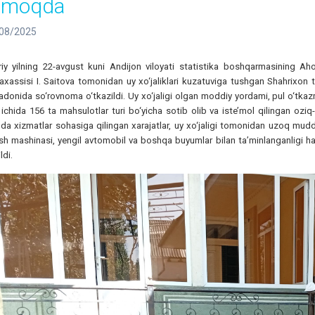
tmoqda
08/2025
iy yilning 22-avgust kuni Andijon viloyati statistika boshqarmasining Ahol
axassisi I. Saitova tomonidan uy xo‘jaliklari kuzatuviga tushgan Shahrixon
donida so‘rovnoma o‘tkazildi. Uy xo‘jaligi olgan moddiy yordami, pul o‘tkazmal
ichida 156 ta mahsulotlar turi bo‘yicha sotib olib va iste’mol qilingan oz
a xizmatlar sohasiga qilingan xarajatlar, uy xo‘jaligi tomonidan uzoq muddat
sh mashinasi, yengil avtomobil va boshqa buyumlar bilan ta’minlanganligi haq
ildi.