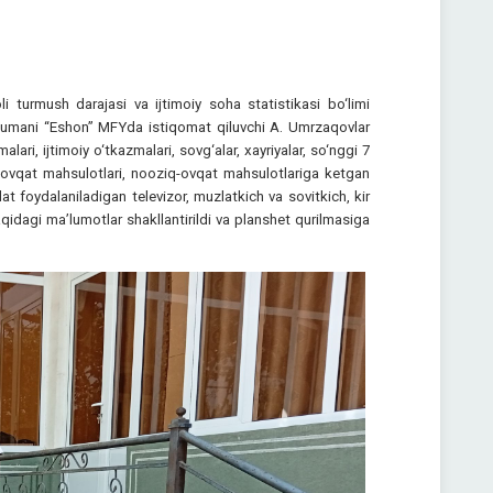
i turmush darajasi va ijtimoiy soha statistikasi bo‘limi
 tumani “Eshon” MFYda istiqomat qiluvchi A. Umrzaqovlar
ari, ijtimoiy o‘tkazmalari, sovg‘alar, xayriyalar, so‘nggi 7
iq-ovqat mahsulotlari, nooziq-ovqat mahsulotlariga ketgan
 foydalaniladigan televizor, muzlatkich va sovitkich, kir
idagi ma’lumotlar shakllantirildi va planshet qurilmasiga