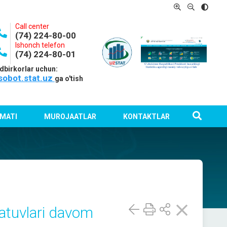
Call center
(74) 224-80-00
Ishonch telefon
(74) 224-80-01
dbirkorlar uchun:
sobot.stat.uz
ga o'tish
MATI
MUROJAATLAR
KONTAKTLAR
zatuvlari davom