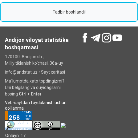
Tadbir boshlandi!
Andijon viloyat statistika
boshqarmasi
170100, Andijon sh.,
Milliy tiklanish ko‘chаsi, 36a-uy
info@andstat.uz •
Sayt xaritasi
Ma`lumotda xato topdingizmi?
Uni belgilang va quyidagilarni
bosing
Ctrl + Enter
Veb-saytdan foydalanish uchun
qo'llanma
Onlayn: 17