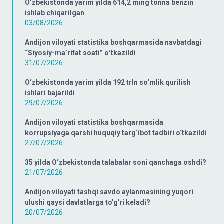
O‘zbekistonda yarim yilda 614,2 ming tonna benzin
ishlab chiqarilgan
03/08/2026
Andijon viloyati statistika boshqarmasida navbatdagi
“Siyosiy-ma’rifat soati” oʻtkazildi
31/07/2026
O‘zbekistonda yarim yilda 192 trln so‘mlik qurilish
ishlari bajarildi
29/07/2026
Andijon viloyati statistika boshqarmasida
korrupsiyaga qarshi huquqiy targ‘ibot tadbiri o‘tkazildi
27/07/2026
35 yilda O‘zbekistonda talabalar soni qanchaga oshdi?
21/07/2026
Andijon viloyati tashqi savdo aylanmasining yuqori
ulushi qaysi davlatlarga to'g'ri keladi?
20/07/2026