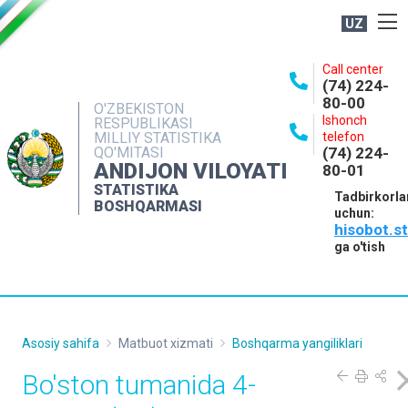
UZ
BOSHQARMA HAQIDA
Call center
(74) 224-
OCHIQ MA'LUMOTLAR
80-00
O'ZBEKISTON
Ishonch
RESPUBLIKASI
NASHRLAR
MILLIY STATISTIKA
telefon
QO'MITASI
(74) 224-
INTERAKTIV XIZMATLAR
ANDIJON VILOYATI
80-01
MATBUOT XIZMATI
STATISTIKA
Tadbirkorla
BOSHQARMASI
uchun:
MUROJAATLAR
hisobot.s
KONTAKTLAR
ga o'tish
Asosiy sahifa
Matbuot xizmati
Boshqarma yangiliklari
Bo'ston tumanida 4-