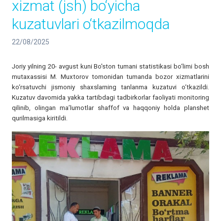
xizmat (jsh) bo‘yicha
kuzatuvlari o‘tkazilmoqda
22/08/2025
Joriy yilning 20- avgust kuni Bo'ston tumani statistikasi bo‘limi bosh
mutaxassisi M. Muxtorov tomonidan tumanda bozor xizmatlarini
ko‘rsatuvchi jismoniy shaxslarning tanlanma kuzatuvi o‘tkazildi.
Kuzatuv davomida yakka tartibdagi tadbirkorlar faoliyati monitoring
qilinib, olingan ma’lumotlar shaffof va haqqoniy holda planshet
qurilmasiga kiritildi.