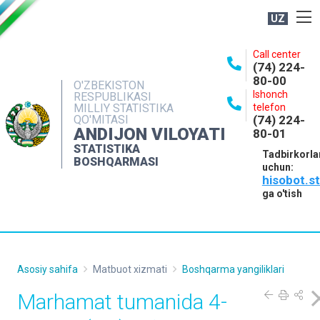
UZ
BOSHQARMA HAQIDA
Call center
(74) 224-
OCHIQ MA'LUMOTLAR
80-00
O'ZBEKISTON
Ishonch
RESPUBLIKASI
NASHRLAR
MILLIY STATISTIKA
telefon
QO'MITASI
(74) 224-
INTERAKTIV XIZMATLAR
ANDIJON VILOYATI
80-01
MATBUOT XIZMATI
STATISTIKA
Tadbirkorla
BOSHQARMASI
uchun:
MUROJAATLAR
hisobot.s
KONTAKTLAR
ga o'tish
Asosiy sahifa
Matbuot xizmati
Boshqarma yangiliklari
Marhamat tumanida 4-