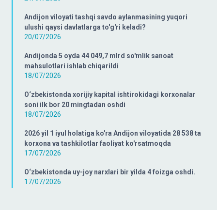
Andijon viloyati tashqi savdo aylanmasining yuqori
ulushi qaysi davlatlarga to'g'ri keladi?
20/07/2026
Andijonda 5 oyda 44 049,7 mlrd so'mlik sanoat
mahsulotlari ishlab chiqarildi
18/07/2026
O‘zbekistonda xorijiy kapital ishtirokidagi korxonalar
soni ilk bor 20 mingtadan oshdi
18/07/2026
2026 yil 1 iyul holatiga ko'ra Andijon viloyatida 28 538 ta
korxona va tashkilotlar faoliyat ko'rsatmoqda
17/07/2026
O‘zbekistonda uy-joy narxlari bir yilda 4 foizga oshdi.
17/07/2026