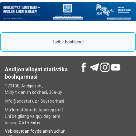
Tadbir boshlandi!
Andijon viloyat statistika
boshqarmasi
170100, Andijon sh.,
Milliy tiklanish ko‘chаsi, 36a-uy
info@andstat.uz •
Sayt xaritasi
Ma`lumotda xato topdingizmi?
Uni belgilang va quyidagilarni
bosing
Ctrl + Enter
Veb-saytdan foydalanish uchun