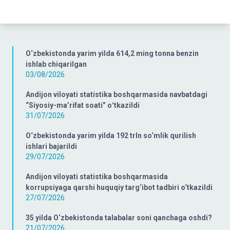
O‘zbekistonda yarim yilda 614,2 ming tonna benzin
ishlab chiqarilgan
03/08/2026
Andijon viloyati statistika boshqarmasida navbatdagi
“Siyosiy-ma’rifat soati” oʻtkazildi
31/07/2026
O‘zbekistonda yarim yilda 192 trln so‘mlik qurilish
ishlari bajarildi
29/07/2026
Andijon viloyati statistika boshqarmasida
korrupsiyaga qarshi huquqiy targ‘ibot tadbiri o‘tkazildi
27/07/2026
35 yilda O‘zbekistonda talabalar soni qanchaga oshdi?
21/07/2026