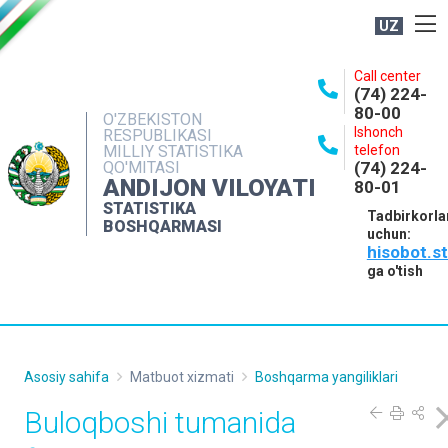
UZ
BOSHQARMA HAQIDA
Call center
(74) 224-
OCHIQ MA'LUMOTLAR
80-00
O'ZBEKISTON
Ishonch
RESPUBLIKASI
NASHRLAR
MILLIY STATISTIKA
telefon
QO'MITASI
(74) 224-
INTERAKTIV XIZMATLAR
ANDIJON VILOYATI
80-01
MATBUOT XIZMATI
STATISTIKA
Tadbirkorla
BOSHQARMASI
uchun:
MUROJAATLAR
hisobot.s
KONTAKTLAR
ga o'tish
Asosiy sahifa
Matbuot xizmati
Boshqarma yangiliklari
Buloqboshi tumanida