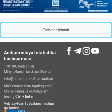
Tadbir boshlandi!
Andijon viloyat statistika
boshqarmasi
170100, Andijon sh.,
Milliy tiklanish ko‘chаsi, 36a-uy
info@andstat.uz •
Sayt xaritasi
Ma`lumotda xato topdingizmi?
Uni belgilang va quyidagilarni
bosing
Ctrl + Enter
Veb-saytdan foydalanish uchun
qo'llanma