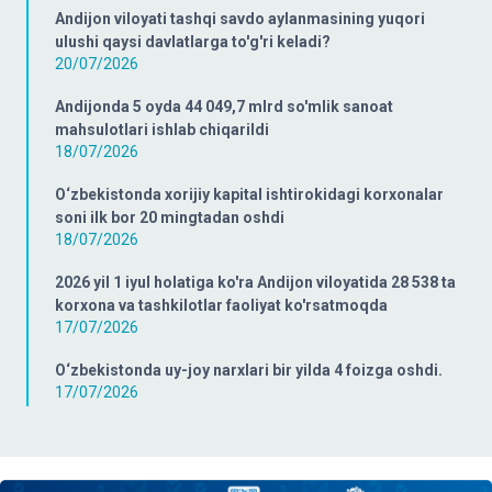
Andijon viloyati tashqi savdo aylanmasining yuqori
ulushi qaysi davlatlarga to'g'ri keladi?
20/07/2026
Andijonda 5 oyda 44 049,7 mlrd so'mlik sanoat
mahsulotlari ishlab chiqarildi
18/07/2026
O‘zbekistonda xorijiy kapital ishtirokidagi korxonalar
soni ilk bor 20 mingtadan oshdi
18/07/2026
2026 yil 1 iyul holatiga ko'ra Andijon viloyatida 28 538 ta
korxona va tashkilotlar faoliyat ko'rsatmoqda
17/07/2026
O‘zbekistonda uy-joy narxlari bir yilda 4 foizga oshdi.
17/07/2026