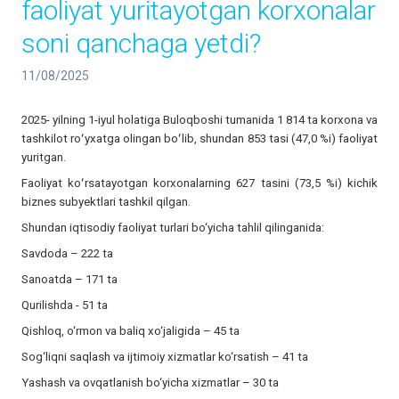
faoliyat yuritayotgan korxonalar
soni qanchaga yetdi?
11/08/2025
2025- yilning 1-iyul holatiga Buloqboshi tumanida 1 814 ta korxona va
tashkilot roʻyxatga olingan boʻlib, shundan 853 tasi (47,0 %i) faoliyat
yuritgan.
Faoliyat koʻrsatayotgan korxonalarning 627 tasini (73,5 %i) kichik
biznes subyektlari tashkil qilgan.
Shundan iqtisodiy faoliyat turlari bo‘yicha tahlil qilinganida:
Savdoda – 222 ta
Sanoatda – 171 ta
Qurilishda - 51 ta
Qishloq, o‘rmon va baliq xo‘jaligida – 45 ta
Sog‘liqni saqlash va ijtimoiy xizmatlar ko‘rsatish – 41 ta
Yashash va ovqatlanish bo‘yicha xizmatlar – 30 ta