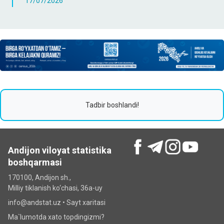
17/07/2026
Tadbir boshlandi!
Andijon viloyat statistika
boshqarmasi
170100, Andijon sh.,
Milliy tiklanish ko‘chаsi, 36a-uy
info@andstat.uz •
Sayt xaritasi
Ma`lumotda xato topdingizmi?