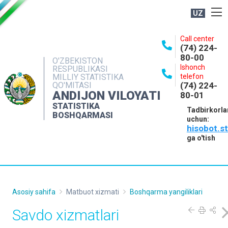
UZ
BOSHQARMA HAQIDA
Call center
(74) 224-
OCHIQ MA'LUMOTLAR
80-00
O'ZBEKISTON
Ishonch
RESPUBLIKASI
NASHRLAR
MILLIY STATISTIKA
telefon
QO'MITASI
(74) 224-
INTERAKTIV XIZMATLAR
ANDIJON VILOYATI
80-01
MATBUOT XIZMATI
STATISTIKA
Tadbirkorla
BOSHQARMASI
uchun:
MUROJAATLAR
hisobot.s
KONTAKTLAR
ga o'tish
Asosiy sahifa
Matbuot xizmati
Boshqarma yangiliklari
Savdo xizmatlari