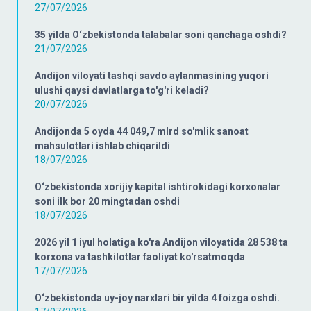
27/07/2026
35 yilda O‘zbekistonda talabalar soni qanchaga oshdi?
21/07/2026
Andijon viloyati tashqi savdo aylanmasining yuqori
ulushi qaysi davlatlarga to'g'ri keladi?
20/07/2026
Andijonda 5 oyda 44 049,7 mlrd so'mlik sanoat
mahsulotlari ishlab chiqarildi
18/07/2026
O‘zbekistonda xorijiy kapital ishtirokidagi korxonalar
soni ilk bor 20 mingtadan oshdi
18/07/2026
2026 yil 1 iyul holatiga ko'ra Andijon viloyatida 28 538 ta
korxona va tashkilotlar faoliyat ko'rsatmoqda
17/07/2026
O‘zbekistonda uy-joy narxlari bir yilda 4 foizga oshdi.