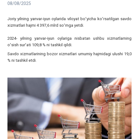
08/08/2025
Joriy yilning yanvar-iyun oylarida viloyat boʻyicha koʻrsatilgan savdo
xizmatlari hajmi 4 397,6 mlrd soʻmga yetdi.
2024- yilning yanvar-iyun oylariga nisbatan ushbu xizmatlarning
oʻsish surʻati 109,8 % ni tashkil qildi.
Savdo xizmatlarining bozor xizmatlari umumiy hajmidagi ulushi 19,0
% ni tashkil etdi.