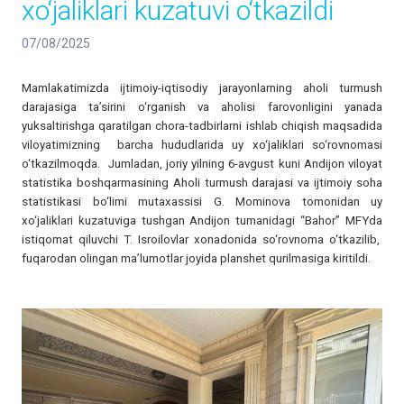
xo‘jaliklari kuzatuvi o‘tkazildi
07/08/2025
Mamlakatimizda ijtimoiy-iqtisodiy jarayonlarning aholi turmush
darajasiga ta’sirini o‘rganish va aholisi farovonligini yanada
yuksaltirishga qaratilgan chora-tadbirlarni ishlab chiqish maqsadida
viloyatimizning barcha hududlarida uy xo‘jaliklari so‘rovnomasi
o‘tkazilmoqda. Jumladan, joriy yilning 6-avgust kuni Andijon viloyat
statistika boshqarmasining Aholi turmush darajasi va ijtimoiy soha
statistikasi bo‘limi mutaxassisi G. Mominova tomonidan uy
xo‘jaliklari kuzatuviga tushgan Andijon tumanidagi “Bahor” MFYda
istiqomat qiluvchi T. Isroilovlar xonadonida so‘rovnoma o‘tkazilib,
fuqarodan olingan ma’lumotlar joyida planshet qurilmasiga kiritildi.