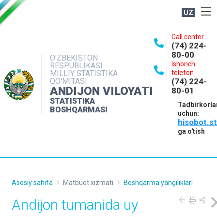
UZ
BOSHQARMA HAQIDA
Call center
(74) 224-
OCHIQ MA'LUMOTLAR
80-00
O'ZBEKISTON
Ishonch
RESPUBLIKASI
NASHRLAR
MILLIY STATISTIKA
telefon
QO'MITASI
(74) 224-
INTERAKTIV XIZMATLAR
ANDIJON VILOYATI
80-01
MATBUOT XIZMATI
STATISTIKA
Tadbirkorla
BOSHQARMASI
uchun:
MUROJAATLAR
hisobot.s
KONTAKTLAR
ga o'tish
Asosiy sahifa
Matbuot xizmati
Boshqarma yangiliklari
Andijon tumanida uy