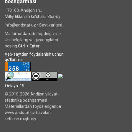
boshqarmasi
170100, Andijon sh.,
Milliy tiklanish ko‘chаsi, 36a-uy
info@andstat.uz •
Sayt xaritasi
Ma`lumotda xato topdingizmi?
Uni belgilang va quyidagilarni
bosing
Ctrl + Enter
Veb-saytdan foydalanish uchun
qo'llanma
Onlayn: 19
© 2010-2026 Andijon viloyat
statistika boshqarmasi
Materiallardan foydalanganda
www.andstat.uz havolani
keltirish majburiy.