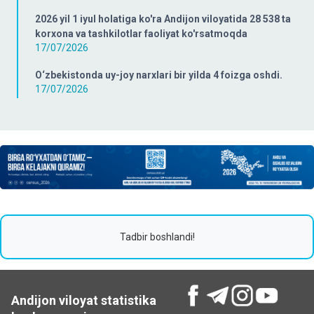
2026 yil 1 iyul holatiga ko'ra Andijon viloyatida 28 538 ta
korxona va tashkilotlar faoliyat ko'rsatmoqda
17/07/2026
O‘zbekistonda uy-joy narxlari bir yilda 4 foizga oshdi.
17/07/2026
Tadbir boshlandi!
Andijon viloyat statistika