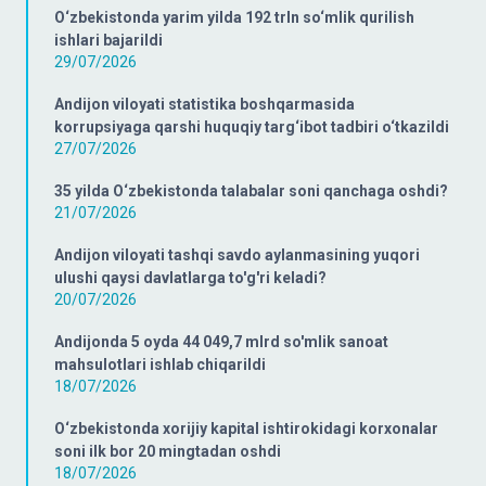
O‘zbekistonda yarim yilda 192 trln so‘mlik qurilish
ishlari bajarildi
29/07/2026
Andijon viloyati statistika boshqarmasida
korrupsiyaga qarshi huquqiy targ‘ibot tadbiri o‘tkazildi
27/07/2026
35 yilda O‘zbekistonda talabalar soni qanchaga oshdi?
21/07/2026
Andijon viloyati tashqi savdo aylanmasining yuqori
ulushi qaysi davlatlarga to'g'ri keladi?
20/07/2026
Andijonda 5 oyda 44 049,7 mlrd so'mlik sanoat
mahsulotlari ishlab chiqarildi
18/07/2026
O‘zbekistonda xorijiy kapital ishtirokidagi korxonalar
soni ilk bor 20 mingtadan oshdi
18/07/2026