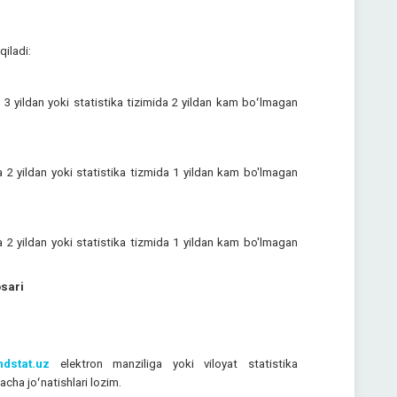
qiladi:
 3 yildan yoki statistika tizimida 2 yildan kam boʻlmagan
a 2 yildan yoki statistika tizmida 1 yildan kam bo'lmagan
a 2 yildan yoki statistika tizmida 1 yildan kam bo'lmagan
osari
dstat.uz
elektron manziliga yoki viloyat statistika
cha joʻnatishlari lozim.