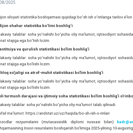
08/2025
jon viloyati statistika boshqarmasi quyidagi boʻsh ish oʻrinlariga tanlov eʼlon 
ijon shahar statistika boʻlimi boshligʻi
kaviy talablar: soha yoʻnalishi boʻyicha oliy maʼlumot, iqtisodiyot sohasida
at stajiga ega boʻlish lozim.
estitsiya va qurulish statistikasi bo'lim boshlig'i
kaviy talablar: soha yoʻnalishi boʻyicha oliy maʼlumot, iqtisodiyot sohasid
at stajiga ega bo'lishi lozim.
hloq xo'jaligi va atrof-muhit statistikasi bo'lim boshlig'i
kaviy talablar: soha yoʻnalishi boʻyicha oliy maʼlumot, iqtisodiyot sohasid
at stajiga ega bo'lishi lozim.
li turmush darajasi va ijtimoiy soha statistikasi bo'lim boshlig'i o'rinb
kaviy talablar: soha yoʻnalishi boʻyicha oliy maʼlumot talab qilinadi.
fsil maʻlumot: https://andstat.uz/uz/haqida/bo-sh-ish-o-rinlari
zodlar rezyumelarini (mutaxassislik diplomi nusxasi bilan)
kadr@an
qarmasining Inson resurslarini boshqarish bo'limiga 2025-yilning 10-avgustiga