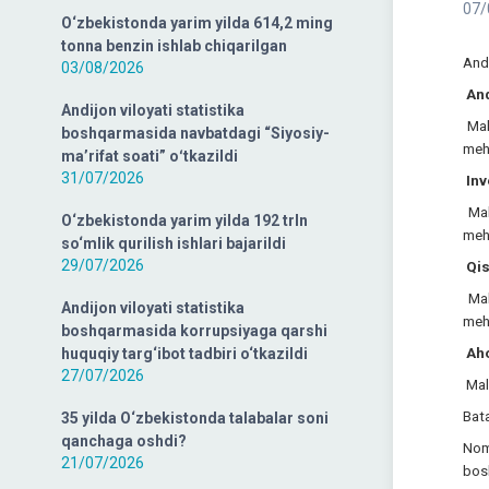
07/
O‘zbekistonda yarim yilda 614,2 ming
tonna benzin ishlab chiqarilgan
Andi
03/08/2026
And
Andijon viloyati statistika
Mala
boshqarmasida navbatdagi “Siyosiy-
mehn
ma’rifat soati” oʻtkazildi
31/07/2026
Inv
Mala
O‘zbekistonda yarim yilda 192 trln
mehn
so‘mlik qurilish ishlari bajarildi
29/07/2026
Qis
Mala
Andijon viloyati statistika
mehn
boshqarmasida korrupsiyaga qarshi
huquqiy targ‘ibot tadbiri o‘tkazildi
Aho
27/07/2026
Mala
Bata
35 yilda O‘zbekistonda talabalar soni
qanchaga oshdi?
Nom
21/07/2026
bosh