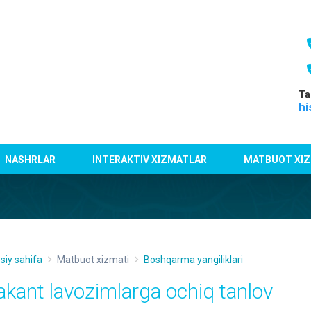
Ta
hi
NASHRLAR
INTERAKTIV XIZMATLAR
MATBUOT XIZ
siy sahifa
Matbuot xizmati
Boshqarma yangiliklari
akant lavozimlarga ochiq tanlov