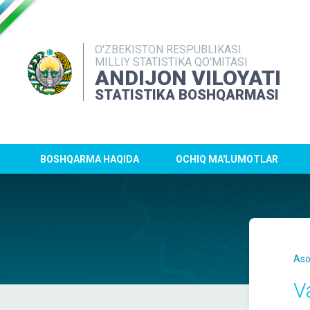
O'ZBEKISTON RESPUBLIKASI
MILLIY STATISTIKA QO'MITASI
ANDIJON VILOYATI
STATISTIKA BOSHQARMASI
BOSHQARMA HAQIDA
OCHIQ MA'LUMOTLAR
Aso
V