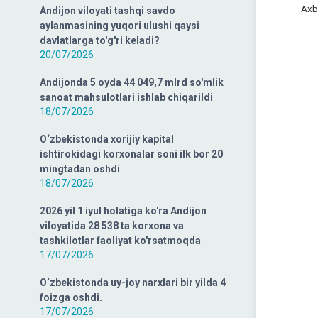
Axb
Andijon viloyati tashqi savdo
aylanmasining yuqori ulushi qaysi
davlatlarga to'g'ri keladi?
20/07/2026
Andijonda 5 oyda 44 049,7 mlrd so'mlik
sanoat mahsulotlari ishlab chiqarildi
18/07/2026
O‘zbekistonda xorijiy kapital
ishtirokidagi korxonalar soni ilk bor 20
mingtadan oshdi
18/07/2026
2026 yil 1 iyul holatiga ko'ra Andijon
viloyatida 28 538 ta korxona va
tashkilotlar faoliyat ko'rsatmoqda
17/07/2026
O‘zbekistonda uy-joy narxlari bir yilda 4
foizga oshdi.
17/07/2026