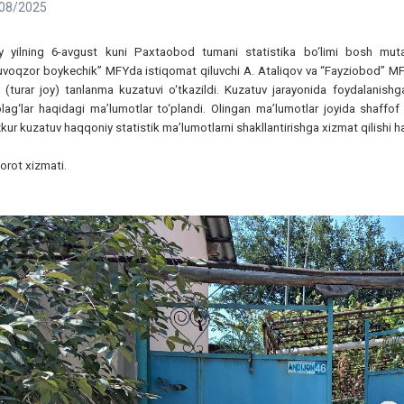
08/2025
iy yilning 6-avgust kuni Paxtaobod tumani statistika bo‘limi bosh m
uvoqzor boykechik” MFYda istiqomat qiluvchi A. Ataliqov va “Fayziobod” MF
 (turar joy) tanlanma kuzatuvi o‘tkazildi. Kuzatuv jarayonida foydalanishg
lag‘lar haqidagi ma’lumotlar to‘plandi. Olingan ma’lumotlar joyida shaffof 
ur kuzatuv haqqoniy statistik ma’lumotlarni shakllantirishga xizmat qilishi h
orot xizmati.