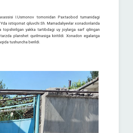
utaxassisi I.Usmonov tomonidan Paxtaobod tumanidagi
Yda istiqomat qiluvchi Sh. Mamadaliyevlar xonadonlarida
a topshirilgan yakka tartibdagi uy joylarga sarf qilingan
tarzda planshet qurilmasiga kiritildi. Xonadon egalariga
aqida tushuncha berildi.