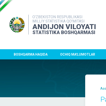
O'ZBEKISTON RESPUBLIKASI
MILLIY STATISTIKA QO'MITASI
ANDIJON VILOYATI
STATISTIKA BOSHQARMASI
BOSHQARMA HAQIDA
OCHIQ MA'LUMOTLAR
Aso
P