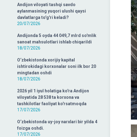
Andijon viloyati tashqi savdo
aylanmasining yuqori ulushi qaysi
davlatlarga to'g'ri keladi?
20/07/2026
Andijonda 5 oyda 44 049,7 mlrd so'mlik
sanoat mahsulotlari ishlab chiqarildi
18/07/2026
O‘zbekistonda xorijiy kapital
ishtirokidagi korxonalar soni ilk bor 20
mingtadan oshdi
18/07/2026
2026 yil 1 iyul holatiga ko'ra Andijon
viloyatida 28 538 ta korxona va
tashkilotlar faoliyat ko'rsatmoqda
17/07/2026
O‘zbekistonda uy-joy narxlari bir yilda 4
foizga oshdi.
17/07/2026