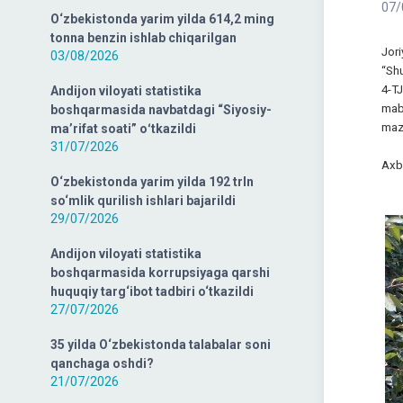
07/
O‘zbekistonda yarim yilda 614,2 ming
tonna benzin ishlab chiqarilgan
Jor
03/08/2026
“Sh
4-TJ
Andijon viloyati statistika
mab
boshqarmasida navbatdagi “Siyosiy-
mazk
ma’rifat soati” oʻtkazildi
31/07/2026
Axb
O‘zbekistonda yarim yilda 192 trln
so‘mlik qurilish ishlari bajarildi
29/07/2026
Andijon viloyati statistika
boshqarmasida korrupsiyaga qarshi
huquqiy targ‘ibot tadbiri o‘tkazildi
27/07/2026
35 yilda O‘zbekistonda talabalar soni
qanchaga oshdi?
21/07/2026