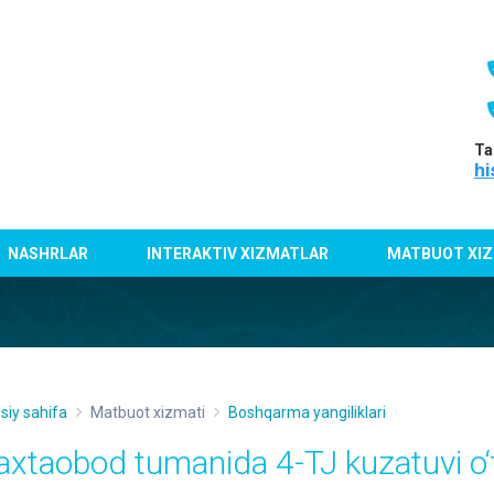
Ta
hi
NASHRLAR
INTERAKTIV XIZMATLAR
MATBUOT XIZ
siy sahifa
Matbuot xizmati
Boshqarma yangiliklari
axtaobod tumanida 4-TJ kuzatuvi o‘t