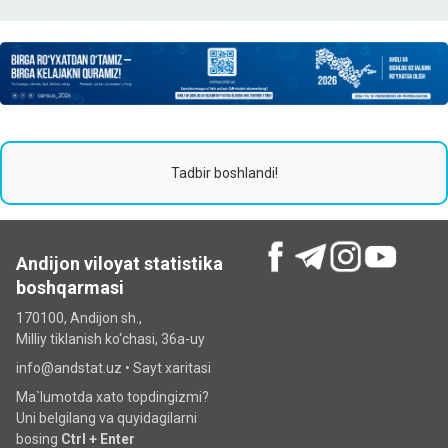
Tadbir boshlandi!
Andijon viloyat statistika
boshqarmasi
170100, Andijon sh.,
Milliy tiklanish ko‘chаsi, 36a-uy
info@andstat.uz •
Sayt xaritasi
Ma`lumotda xato topdingizmi?
Uni belgilang va quyidagilarni
bosing
Ctrl + Enter