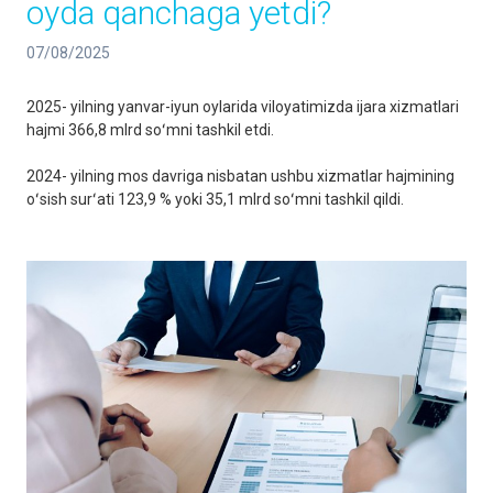
oyda qanchaga yetdi?
07/08/2025
2025- yilning yanvar-iyun oylarida viloyatimizda ijara xizmatlari
hajmi 366,8 mlrd soʻmni tashkil etdi.
2024- yilning mos davriga nisbatan ushbu xizmatlar hajmining
oʻsish surʻati 123,9 % yoki 35,1 mlrd soʻmni tashkil qildi.