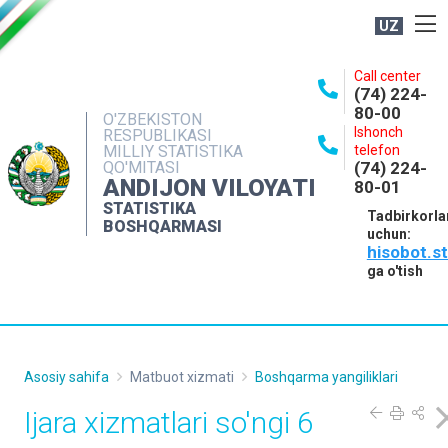
UZ
BOSHQARMA HAQIDA
Call center
(74) 224-
OCHIQ MA'LUMOTLAR
80-00
O'ZBEKISTON
Ishonch
RESPUBLIKASI
NASHRLAR
MILLIY STATISTIKA
telefon
QO'MITASI
(74) 224-
INTERAKTIV XIZMATLAR
ANDIJON VILOYATI
80-01
MATBUOT XIZMATI
STATISTIKA
Tadbirkorla
BOSHQARMASI
uchun:
MUROJAATLAR
hisobot.s
KONTAKTLAR
ga o'tish
Asosiy sahifa
Matbuot xizmati
Boshqarma yangiliklari
Ijara xizmatlari so'ngi 6