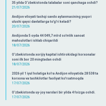
35 yilda O‘zbekistonda talabalar soni qanchaga oshdi?
21/07/2026
Andijon viloyati tashqi savdo aylanmasining yuqori
ulushi qaysi davlatlarga to'g'ri keladi?
20/07/2026
Andijonda 5 oyda 44 049,7 mlrd so'mlik sanoat
mahsulotlari ishlab chiqarildi
18/07/2026
O‘zbekistonda xorijiy kapital ishtirokidagi korxonalar
soni ilk bor 20 mingtadan oshdi
18/07/2026
2026 yil 1 iyul holatiga ko'ra Andijon viloyatida 28 538 ta
korxona va tashkilotlar faoliyat ko'rsatmoqda
17/07/2026
O‘zbekistonda uy-joy narxlari bir yilda 4 foizga oshdi.
17/07/2026