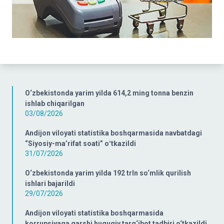
O‘zbekistonda yarim yilda 614,2 ming tonna benzin
ishlab chiqarilgan
03/08/2026
Andijon viloyati statistika boshqarmasida navbatdagi
“Siyosiy-ma’rifat soati” oʻtkazildi
31/07/2026
O‘zbekistonda yarim yilda 192 trln so‘mlik qurilish
ishlari bajarildi
29/07/2026
Andijon viloyati statistika boshqarmasida
korrupsiyaga qarshi huquqiy targ‘ibot tadbiri o‘tkazildi