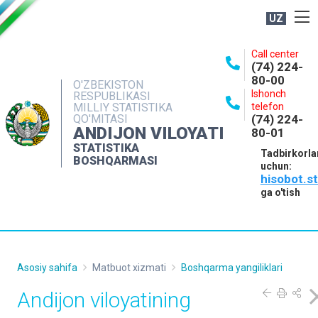
UZ
BOSHQARMA HAQIDA
Call center
(74) 224-
OCHIQ MA'LUMOTLAR
80-00
O'ZBEKISTON
Ishonch
RESPUBLIKASI
NASHRLAR
MILLIY STATISTIKA
telefon
QO'MITASI
(74) 224-
INTERAKTIV XIZMATLAR
ANDIJON VILOYATI
80-01
MATBUOT XIZMATI
STATISTIKA
Tadbirkorla
BOSHQARMASI
uchun:
MUROJAATLAR
hisobot.s
KONTAKTLAR
ga o'tish
Asosiy sahifa
Matbuot xizmati
Boshqarma yangiliklari
Andijon viloyatining