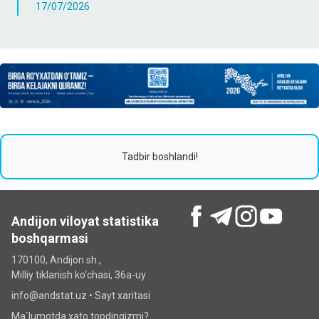
17/07/2026
Tadbir boshlandi!
Andijon viloyat statistika
boshqarmasi
170100, Andijon sh.,
Milliy tiklanish ko‘chаsi, 36a-uy
info@andstat.uz •
Sayt xaritasi
Ma`lumotda xato topdingizmi?