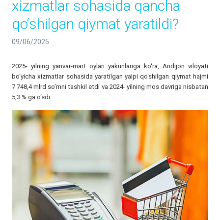
xizmatlar sohasida qancha
qo‘shilgan qiymat yaratildi?
09/06/2025
2025- yilning yanvar-mart oylari yakunlariga ko‘ra, Andijon viloyati
bo‘yicha xizmatlar sohasida yaratilgan yalpi qo‘shilgan qiymat hajmi
7 748,4 mlrd so‘mni tashkil etdi va 2024- yilning mos davriga nisbatan
5,3 % ga o‘sdi.