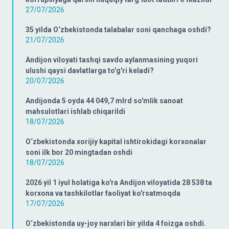
27/07/2026
35 yilda O‘zbekistonda talabalar soni qanchaga oshdi?
21/07/2026
Andijon viloyati tashqi savdo aylanmasining yuqori
ulushi qaysi davlatlarga to'g'ri keladi?
20/07/2026
Andijonda 5 oyda 44 049,7 mlrd so'mlik sanoat
mahsulotlari ishlab chiqarildi
18/07/2026
O‘zbekistonda xorijiy kapital ishtirokidagi korxonalar
soni ilk bor 20 mingtadan oshdi
18/07/2026
2026 yil 1 iyul holatiga ko'ra Andijon viloyatida 28 538 ta
korxona va tashkilotlar faoliyat ko'rsatmoqda
17/07/2026
O‘zbekistonda uy-joy narxlari bir yilda 4 foizga oshdi.