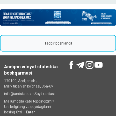
Tadbir boshlandi!
Andijon viloyat statistika
boshqarmasi
170100, Andijon sh.,
Milliy tiklanish ko‘chаsi, 36a-uy
info@andstat.uz •
Sayt xaritasi
Ma`lumotda xato topdingizmi?
Uni belgilang va quyidagilarni
bosing
Ctrl + Enter