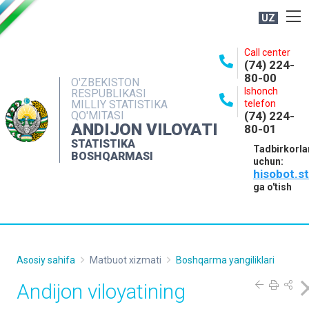
UZ
BOSHQARMA HAQIDA
Call center
(74) 224-
OCHIQ MA'LUMOTLAR
80-00
O'ZBEKISTON
Ishonch
RESPUBLIKASI
NASHRLAR
MILLIY STATISTIKA
telefon
QO'MITASI
(74) 224-
INTERAKTIV XIZMATLAR
ANDIJON VILOYATI
80-01
MATBUOT XIZMATI
STATISTIKA
Tadbirkorla
BOSHQARMASI
uchun:
MUROJAATLAR
hisobot.s
KONTAKTLAR
ga o'tish
Asosiy sahifa
Matbuot xizmati
Boshqarma yangiliklari
Andijon viloyatining