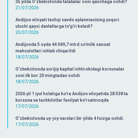
35 yilda O‘zbekistonda talabalar soni qanchaga oshdi?
21/07/2026
Andijon viloyati tashqi savdo aylanmasining yuqori
ulushi qaysi davlatlarga to'g'ri keladi?
20/07/2026
Andijonda 5 oyda 44 049,7 mlrd so'mlik sanoat
mahsulotlari ishlab chiqarildi
18/07/2026
O‘zbekistonda xorijiy kapital ishtirokidagi korxonalar
soni ilk bor 20 mingtadan oshdi
18/07/2026
2026 yil 1 iyul holatiga ko'ra Andijon viloyatida 28 538 ta
korxona va tashkilotlar faoliyat ko'rsatmoqda
17/07/2026
O‘zbekistonda uy-joy narxlari bir yilda 4 foizga oshdi.
17/07/2026