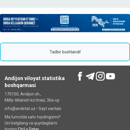
Tadbir boshlandi!
Andijon viloyat statistika
boshqarmasi
170100, Andijon sh.,
Milliy tiklanish ko‘chаsi, 36a-uy
info@andstat.uz •
Sayt xaritasi
Ma`lumotda xato topdingizmi?
Uni belgilang va quyidagilarni
bosing
Ctrl + Enter