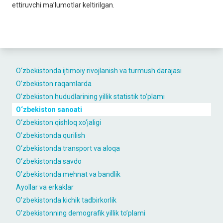
ettiruvchi mа’lumotlаr keltirilgаn.
O‘zbekistondа ijtimoiy rivojlаnish vа turmush dаrаjаsi
O’zbekiston raqamlarda
O’zbekiston hududlarining yillik statistik to’plami
O‘zbekiston sаnoаti
O‘zbekiston qishloq xo‘jаligi
O’zbekistonda qurilish
O‘zbekistondа trаnsport vа аloqа
O‘zbekistondа sаvdo
O’zbekistonda mehnat va bandlik
Ayollar va erkaklar
O’zbekistonda kichik tadbirkorlik
O’zbekistonning demografik yillik to’plami