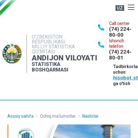
UZ
BOSHQARMA HAQIDA
Call center
(74) 224-
OCHIQ MA'LUMOTLAR
80-00
O'ZBEKISTON
Ishonch
RESPUBLIKASI
NASHRLAR
MILLIY STATISTIKA
telefon
QO'MITASI
(74) 224-
INTERAKTIV XIZMATLAR
ANDIJON VILOYATI
80-01
MATBUOT XIZMATI
STATISTIKA
Tadbirkorla
BOSHQARMASI
uchun:
MUROJAATLAR
hisobot.s
KONTAKTLAR
ga o'tish
Asosiy sahifa
Ochiq ma'lumotlar
Nashrlar