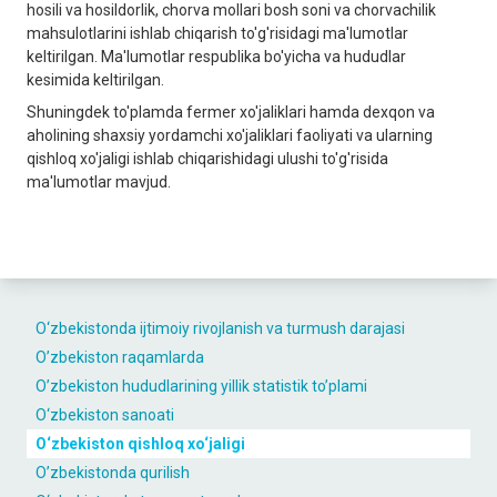
hosili va hosildorlik, chorva mollari bosh soni va chorvachilik
mahsulotlarini ishlab chiqarish to'g'risidagi ma'lumotlar
keltirilgan. Ma'lumotlar respublika bo'yicha va hududlar
kesimida keltirilgan.
Shuningdek to'plamda fermer xo'jaliklari hamda dexqon va
aholining shaxsiy yordamchi xo'jaliklari faoliyati va ularning
qishloq xo'jaligi ishlab chiqarishidagi ulushi to'g'risida
ma'lumotlar mavjud.
O‘zbekistondа ijtimoiy rivojlаnish vа turmush dаrаjаsi
O’zbekiston raqamlarda
O’zbekiston hududlarining yillik statistik to’plami
O‘zbekiston sаnoаti
O‘zbekiston qishloq xo‘jаligi
O’zbekistonda qurilish