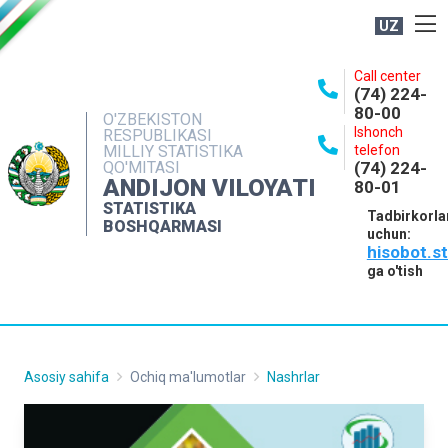
UZ
BOSHQARMA HAQIDA
Call center
(74) 224-
OCHIQ MA'LUMOTLAR
80-00
O'ZBEKISTON
Ishonch
RESPUBLIKASI
NASHRLAR
MILLIY STATISTIKA
telefon
QO'MITASI
(74) 224-
INTERAKTIV XIZMATLAR
ANDIJON VILOYATI
80-01
MATBUOT XIZMATI
STATISTIKA
Tadbirkorla
BOSHQARMASI
uchun:
MUROJAATLAR
hisobot.s
KONTAKTLAR
ga o'tish
Asosiy sahifa
Ochiq ma'lumotlar
Nashrlar