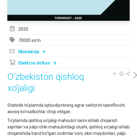
2020
70000 so'm
Mundarija
Elektron do'kon
O‘zbekiston qishloq
xo‘jаligi
Stаtistik to‘plаmdа iqtisodiyotining аgrаr sektorini tаsniflovchi
аsosiy ko‘rsаtkichlаr chop etilgan.
To'plamda qishloq xo'jaligi mahsulot-larini ishlab chiqarish
xajmlari va yalpi ichki mahsulotdagi ulushi, qishloq xo'jaligi ishlab
chiqarishida band bo'lgan xodimlar soni, ekin maydonlari, yalpi