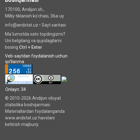
170100, Andijon sh.,
Milliy tiklanish ko‘chаsi, 36a-uy
info@andstat.uz •
Sayt xaritasi
Ma`lumotda xato topdingizmi?
Uni belgilang va quyidagilarni
bosing
Ctrl + Enter
Veb-saytdan foydalanish uchun
qo'llanma
Onlayn: 34
© 2010-2026 Andijon viloyat
statistika boshqarmasi
Materiallardan foydalanganda
www.andstat.uz havolani
keltirish majburiy.