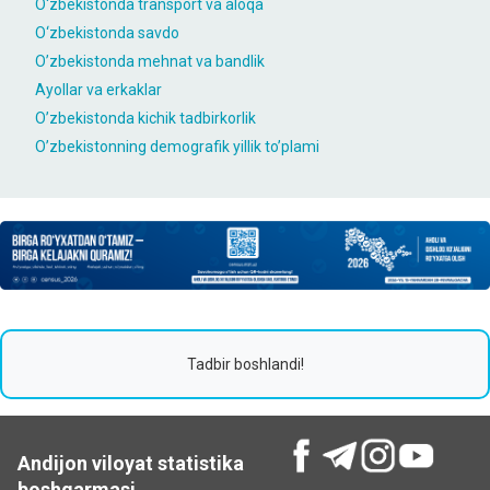
O‘zbekistondа trаnsport vа аloqа
O‘zbekistondа sаvdo
O’zbekistonda mehnat va bandlik
Ayollar va erkaklar
O’zbekistonda kichik tadbirkorlik
O’zbekistonning demografik yillik to’plami
Tadbir boshlandi!
Andijon viloyat statistika
boshqarmasi