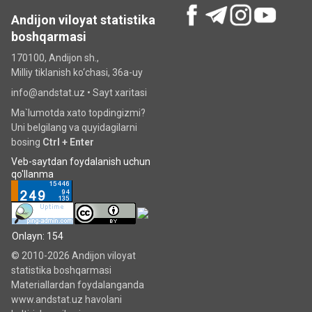
Andijon viloyat statistika
boshqarmasi
170100, Andijon sh.,
Milliy tiklanish ko‘chаsi, 36a-uy
info@andstat.uz •
Sayt xaritasi
Ma`lumotda xato topdingizmi?
Uni belgilang va quyidagilarni
bosing
Ctrl + Enter
Veb-saytdan foydalanish uchun
qo'llanma
Onlayn: 154
© 2010-2026 Andijon viloyat
statistika boshqarmasi
Materiallardan foydalanganda
www.andstat.uz havolani