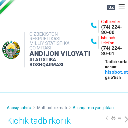
UZ
BOSHQARMA HAQIDA
Call center
(74) 224-
OCHIQ MA'LUMOTLAR
80-00
O'ZBEKISTON
Ishonch
RESPUBLIKASI
NASHRLAR
MILLIY STATISTIKA
telefon
QO'MITASI
(74) 224-
INTERAKTIV XIZMATLAR
ANDIJON VILOYATI
80-01
MATBUOT XIZMATI
STATISTIKA
Tadbirkorla
BOSHQARMASI
uchun:
MUROJAATLAR
hisobot.s
KONTAKTLAR
ga o'tish
Asosiy sahifa
Matbuot xizmati
Boshqarma yangiliklari
Kichik tadbirkorlik