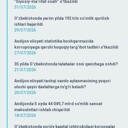
“Siyosiy-ma’rifat soati” oʻtkazildi
31/07/2026
O‘zbekistonda yarim yilda 192 trln so‘mlik qurilish
ishlari bajarildi
29/07/2026
Andijon viloyati statistika boshqarmasida
korrupsiyaga qarshi huquqiy targ‘ibot tadbiri o‘tkazildi
27/07/2026
35 yilda O‘zbekistonda talabalar soni qanchaga oshdi?
21/07/2026
Andijon viloyati tashqi savdo aylanmasining yuqori
ulushi qaysi davlatlarga to'g'ri keladi?
20/07/2026
Andijonda 5 oyda 44 049,7 mlrd so'mlik sanoat
mahsulotlari ishlab chiqarildi
18/07/2026
O‘zbekistonda xorijiy kapital ishtirokidagi korxonalar