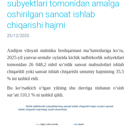
subyektlari tomonidan amalga
oshirilgan sanoat ishlab
chiqarishi hajmi
25/12/2025
Andijon viloyati statistika boshqarmasi ma’lumotlariga ko‘ra,
2025-yil yanvar-sentabr oylarida kichik tadbirkorlik subyektlari
tomonidan 26 048,2 mlrd so‘mlik sanoat mahsulotlari ishlab
chiqarildi yoki sanoat ishlab chiqarishi umumiy hajmining 35,5
% ini tashkil etdi.
Bu ko‘rsatkich o‘tgan yilning shu davriga nisbatan o‘sish
sur’ati 110,1 % ni tashkil qildi.