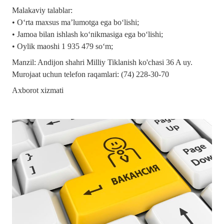
Malakaviy talablar:
• O‘rta maxsus ma’lumotga ega bo‘lishi;
• Jamoa bilan ishlash ko‘nikmasiga ega bo‘lishi;
• Oylik maoshi 1 935 479 so‘m;
Manzil: Andijon shahri Milliy Tiklanish ko'chasi 36 A uy.
Murojaat uchun telefon raqamlari: (74) 228-30-70
Axborot xizmati