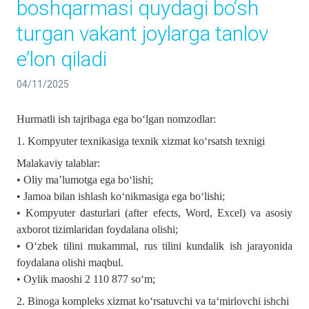
boshqarmasi quydagi bo‘sh
turgan vakant joylarga tanlov
e’lon qiladi
04/11/2025
Hurmatli ish tajribaga ega bo‘lgan nomzodlar:
1. Kompyuter texnikasiga texnik xizmat ko‘rsatsh texnigi
Malakaviy talablar:
• Oliy ma’lumotga ega bo‘lishi;
• Jamoa bilan ishlash ko‘nikmasiga ega bo‘lishi;
• Kompyuter dasturlari (after efects, Word, Excel) va asosiy
axborot tizimlaridan foydalana olishi;
• O‘zbek tilini mukammal, rus tilini kundalik ish jarayonida
foydalana olishi maqbul.
• Oylik maoshi 2 110 877 so‘m;
2. Binoga kompleks xizmat ko‘rsatuvchi va ta‘mirlovchi ishchi