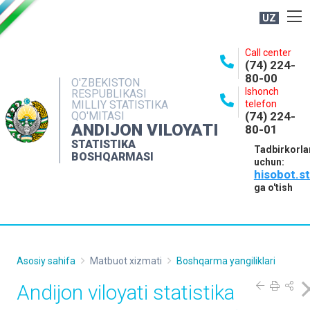
UZ
BOSHQARMA HAQIDA
Call center
(74) 224-
OCHIQ MA'LUMOTLAR
80-00
O'ZBEKISTON
Ishonch
RESPUBLIKASI
NASHRLAR
MILLIY STATISTIKA
telefon
QO'MITASI
(74) 224-
INTERAKTIV XIZMATLAR
ANDIJON VILOYATI
80-01
MATBUOT XIZMATI
STATISTIKA
Tadbirkorla
BOSHQARMASI
uchun:
MUROJAATLAR
hisobot.s
KONTAKTLAR
ga o'tish
Asosiy sahifa
Matbuot xizmati
Boshqarma yangiliklari
Andijon viloyati statistika