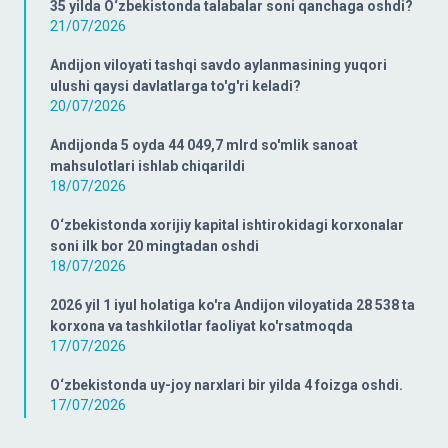
35 yilda O‘zbekistonda talabalar soni qanchaga oshdi?
21/07/2026
Andijon viloyati tashqi savdo aylanmasining yuqori
ulushi qaysi davlatlarga to'g'ri keladi?
20/07/2026
Andijonda 5 oyda 44 049,7 mlrd so'mlik sanoat
mahsulotlari ishlab chiqarildi
18/07/2026
O‘zbekistonda xorijiy kapital ishtirokidagi korxonalar
soni ilk bor 20 mingtadan oshdi
18/07/2026
2026 yil 1 iyul holatiga ko'ra Andijon viloyatida 28 538 ta
korxona va tashkilotlar faoliyat ko'rsatmoqda
17/07/2026
O‘zbekistonda uy-joy narxlari bir yilda 4 foizga oshdi.
17/07/2026