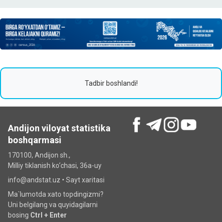
Tadbir boshlandi!
Andijon viloyat statistika
boshqarmasi
170100, Andijon sh.,
Milliy tiklanish ko‘chаsi, 36a-uy
info@andstat.uz •
Sayt xaritasi
Ma`lumotda xato topdingizmi?
Uni belgilang va quyidagilarni
bosing
Ctrl + Enter