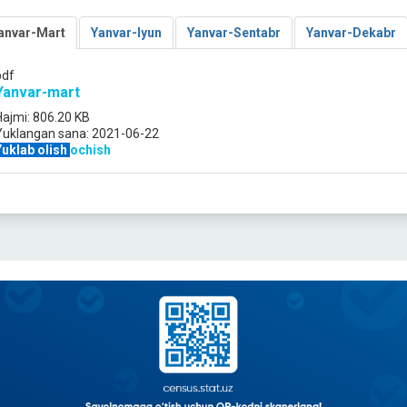
anvar-Mart
Yanvar-Iyun
Yanvar-Sentabr
Yanvar-Dekabr
pdf
Yanvar-mart
Hajmi:
806.20 KB
Yuklangan sana:
2021-06-22
Yuklab olish
ochish