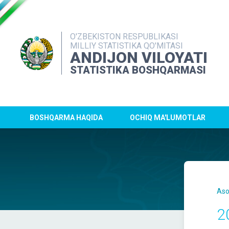
O'ZBEKISTON RESPUBLIKASI
MILLIY STATISTIKA QO'MITASI
ANDIJON VILOYATI
STATISTIKA BOSHQARMASI
BOSHQARMA HAQIDA
OCHIQ MA'LUMOTLAR
Aso
2