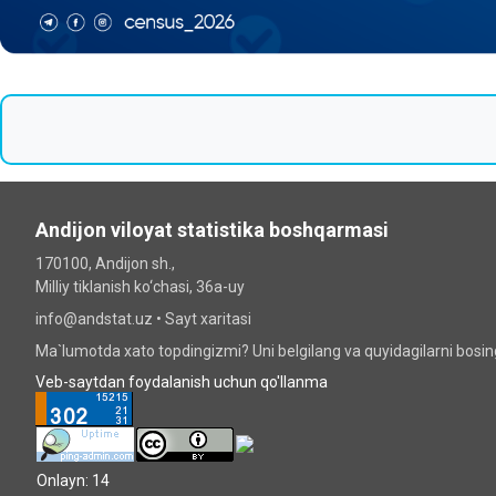
Andijon viloyat statistika boshqarmasi
170100, Andijon sh.,
Milliy tiklanish ko‘chаsi, 36a-uy
info@andstat.uz •
Sayt xaritasi
Ma`lumotda xato topdingizmi? Uni belgilang va quyidagilarni bosi
Veb-saytdan foydalanish uchun qo'llanma
Onlayn: 14