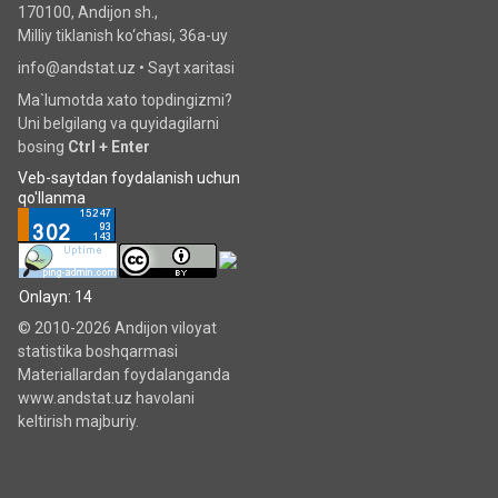
170100, Andijon sh.,
Milliy tiklanish ko‘chаsi, 36a-uy
info@andstat.uz •
Sayt xaritasi
Ma`lumotda xato topdingizmi?
Uni belgilang va quyidagilarni
bosing
Ctrl + Enter
Veb-saytdan foydalanish uchun
qo'llanma
Onlayn: 14
© 2010-2026 Andijon viloyat
statistika boshqarmasi
Materiallardan foydalanganda
www.andstat.uz havolani
keltirish majburiy.