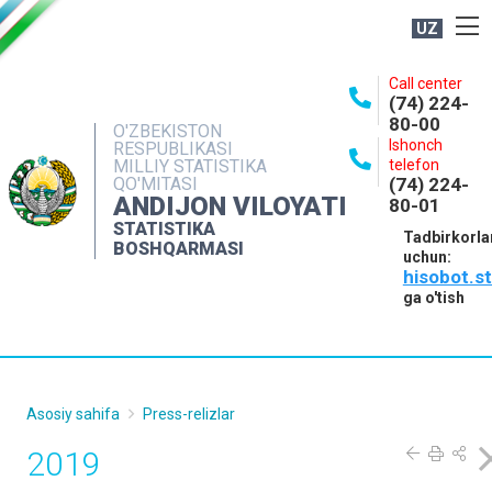
UZ
BOSHQARMA HAQIDA
Call center
(74) 224-
OCHIQ MA'LUMOTLAR
80-00
O'ZBEKISTON
Ishonch
RESPUBLIKASI
NASHRLAR
MILLIY STATISTIKA
telefon
QO'MITASI
(74) 224-
INTERAKTIV XIZMATLAR
ANDIJON VILOYATI
80-01
MATBUOT XIZMATI
STATISTIKA
Tadbirkorla
BOSHQARMASI
uchun:
MUROJAATLAR
hisobot.s
KONTAKTLAR
ga o'tish
Asosiy sahifa
Press-relizlar
2019