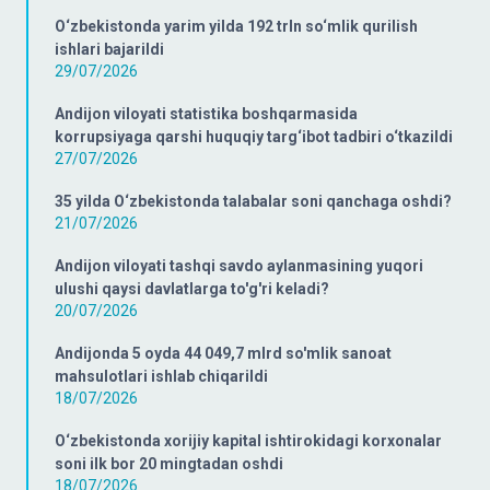
O‘zbekistonda yarim yilda 192 trln so‘mlik qurilish
ishlari bajarildi
29/07/2026
Andijon viloyati statistika boshqarmasida
korrupsiyaga qarshi huquqiy targ‘ibot tadbiri o‘tkazildi
27/07/2026
35 yilda O‘zbekistonda talabalar soni qanchaga oshdi?
21/07/2026
Andijon viloyati tashqi savdo aylanmasining yuqori
ulushi qaysi davlatlarga to'g'ri keladi?
20/07/2026
Andijonda 5 oyda 44 049,7 mlrd so'mlik sanoat
mahsulotlari ishlab chiqarildi
18/07/2026
O‘zbekistonda xorijiy kapital ishtirokidagi korxonalar
soni ilk bor 20 mingtadan oshdi
18/07/2026