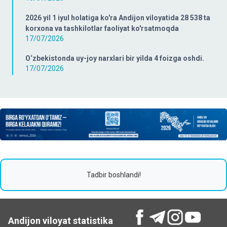
2026 yil 1 iyul holatiga ko'ra Andijon viloyatida 28 538 ta
korxona va tashkilotlar faoliyat ko'rsatmoqda
17/07/2026
O‘zbekistonda uy-joy narxlari bir yilda 4 foizga oshdi.
17/07/2026
Tadbir boshlandi!
Andijon viloyat statistika