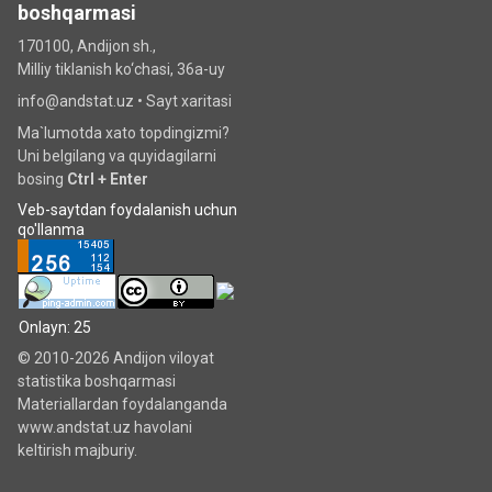
boshqarmasi
170100, Andijon sh.,
Milliy tiklanish ko‘chаsi, 36a-uy
info@andstat.uz •
Sayt xaritasi
Ma`lumotda xato topdingizmi?
Uni belgilang va quyidagilarni
bosing
Ctrl + Enter
Veb-saytdan foydalanish uchun
qo'llanma
Onlayn: 25
© 2010-2026 Andijon viloyat
statistika boshqarmasi
Materiallardan foydalanganda
www.andstat.uz havolani
keltirish majburiy.