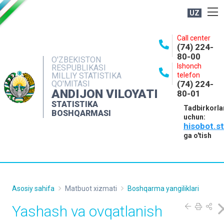
UZ
BOSHQARMA HAQIDA
Call center
(74) 224-
OCHIQ MA'LUMOTLAR
80-00
O'ZBEKISTON
Ishonch
RESPUBLIKASI
NASHRLAR
MILLIY STATISTIKA
telefon
QO'MITASI
(74) 224-
INTERAKTIV XIZMATLAR
ANDIJON VILOYATI
80-01
MATBUOT XIZMATI
STATISTIKA
Tadbirkorla
BOSHQARMASI
uchun:
MUROJAATLAR
hisobot.s
KONTAKTLAR
ga o'tish
Asosiy sahifa
Matbuot xizmati
Boshqarma yangiliklari
Yashash va ovqatlanish